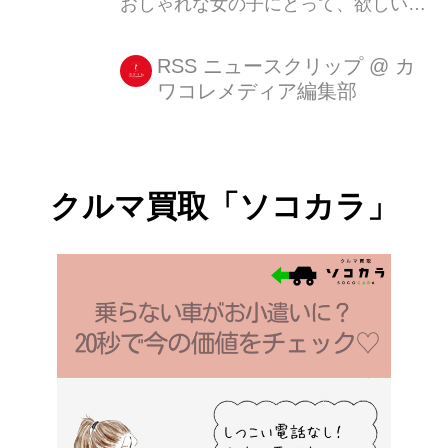
おしゃれな女の子にとって、欲しいも
のはインスタで見つける時代! そこ
で、トレンドに敏感な現役女子大生
RSS ニュースクリップ
@
カ
ワコレメディア編集部
に、インスタで見つけた今欲しいもの
を聞いてみました♩ ぜひ参考にして、
あなたのお気に入りのアイテムを見つ
けてみてくださいね♡ 現役女子大生の
クルマ買取「ソコカラ」
ウィッシュリスト♡ ITEM1 シンプル
なロゴトートバッグ くにしげ ななさ
ん(@na7d24)がシェアした投稿 - 2017
7月 25 7:11午前 PDT シンプルなスタ
イルが好きな女の子に人気だったの
が、ロゴマークがワンポイントになっ
たトートバッグでした。 統一感を損な
うこと...