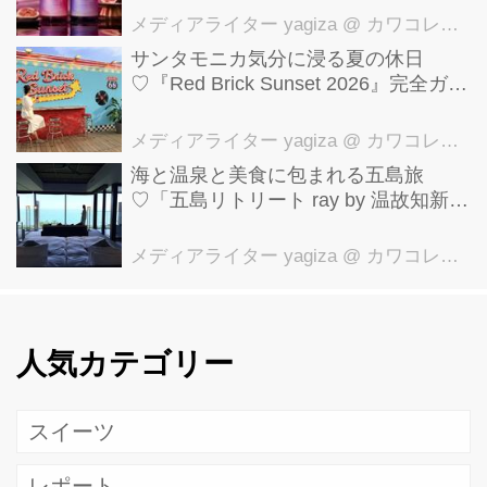
メディアライター yagiza
@ カワコレメディア編集部
サンタモニカ気分に浸る夏の休日
♡『Red Brick Sunset 2026』完全ガイ
ド【横浜赤レンガ倉庫】
メディアライター yagiza
@ カワコレメディア編集部
海と温泉と美食に包まれる五島旅
♡「五島リトリート ray by 温故知新」
で叶える極上ご褒美ステイ
メディアライター yagiza
@ カワコレメディア編集部
人気カテゴリー
スイーツ
レポート