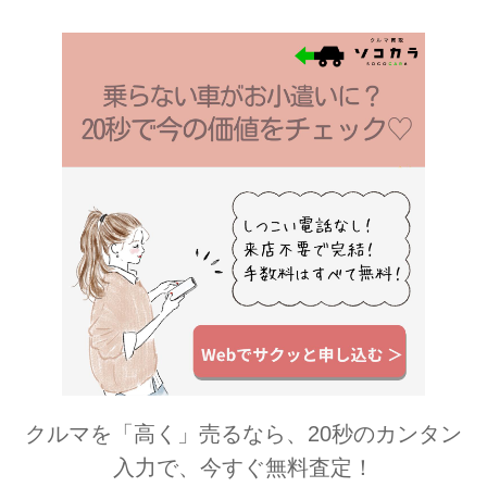
まうパウダースノーのようなミルクか
き氷が若者を中心に大ヒット! 今で
は、韓国国内に500店舗以上展開して
いるというから驚きです☆ 韓国で人気
No.1!『きな粉餅ソルビン』(850円)
は、ソルビンの代表メニュー☆ 待望の
3号店、東北・仙...
クルマを「高く」売るなら、20秒のカンタン
入力で、今すぐ無料査定！