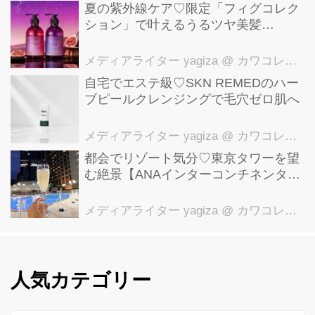
夏の紫外線ケア♡限定「フィグコレク
ション」で叶えるうるツヤ美髪
【YOLU】
メディアライター yagiza
@ カワコレメディア編集部
自宅でエステ級♡SKN REMEDのハー
ブピールクレンジングで毛穴ゼロ肌へ
メディアライター yagiza
@ カワコレメディア編集部
都会でリゾート気分♡東京タワーを望
む絶景【ANAインターコンチネンタル
ホテル東京】ガーデンプール体験レポ
メディアライター yagiza
@ カワコレメディア編集部
人気カテゴリー