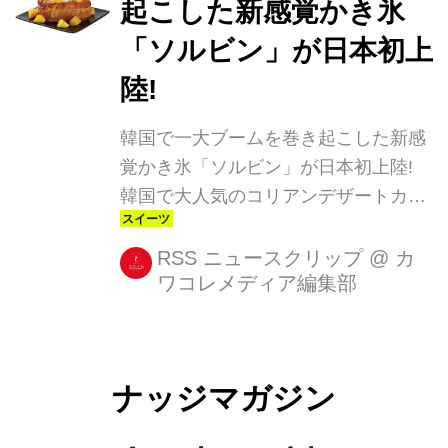
起こした新感覚かき氷
ビン」(1300円)と、同メニューのテイ
「ソルビン」が日本初上
クアウト版「チョコレートソルビン
ゴ」(1000円)、「チョコブラウニーソ
陸!
ルビン」(1300円)の3種類。 「チョコ
韓国で一大ブームを巻き起こした新感
レートソルビン」は、ふわふわなミル
覚かき氷「ソルビン」が日本初上陸!
クかき氷のうえに、ほろ苦いカカオと
韓国で大人気のコリアンデザートカフ
たっぷりのホ...
ェ「SULBING(ソルビン)」が、日本初
上陸。6/30、東京・原宿に『SULBING
RSS ニュースクリップ
@
カ
ワコレメディア編集部
HARAJUKU』が、オープンする。 大
人気のコリアンデザートカフェが初上
陸! 韓国で一大ブームを [...]
ナッジマガジン