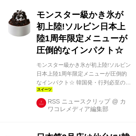
きソルビン」(1500円)が、6月20日
(火)~7月下旬の期間限定・数量限定で
モンスター級かき氷が
発売されます。 ・インパクト大&ボリ
初上陸!ソルビン日本上
ューミーなかき氷 韓国でも登場し、話
陸1周年限定メニューが
題となった「まるまるメロンあずきソ
ルビン」は、メロンの果肉のふたの中
圧倒的なインパクト☆
に、ふわふわのミルクかき氷、あんこ
モンスター級かき氷が初上陸!ソルビン
やバニラアイス、シリアルがイン。 さ
日本上陸1周年限定メニューが圧倒的
らに大福まで入っているというインパ
なインパクト☆ 韓国発・行列必至のデ
クト大&ボリュー...
ザートカフェ「ソルビン」に、迫力満
点のアニバーサリー新商品が登場しま
RSS ニュースクリップ
@
カ
ワコレメディア編集部
す! 日本初上陸の「チョコモンスタ
ー」 6月30日(金)、日本初上陸1周年を
迎えるコリアンデザートカフェ
「SULBING(ソルビン)」 1周年を記念