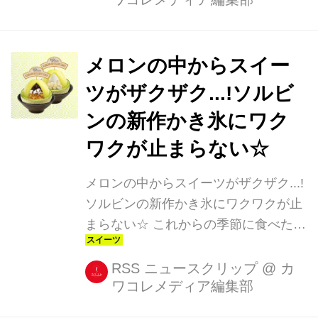
が開催されます☆ 人気のマンゴーフェ
スが今年も開催♪ 東京・SULBING
HARAJUKU、福岡・SULBING
メロンの中からスイー
TENJIN、仙台・SULBING SENDAIの
ツがザクザク...!ソルビ
日本国内3店舗にて、7月10日(月)から
ンの新作かき氷にワク
7月31日(月)までの期間限定で開催され
る『マンゴーフェスティバル』 マンゴ
ワクが止まらない☆
ーたっぷりの定番メニュー『マンゴー
メロンの中からスイーツがザクザク...!
チーズソルビン』(1,500円)に加え、昨
ソルビンの新作かき氷にワクワクが止
年の夏、SULBING HA...
まらない☆ これからの季節に食べたい
スイーツといえば、断然かき氷! コリ
アンデザートカフェ「SULBING(ソル
RSS ニュースクリップ
@
カ
ワコレメディア編集部
ビン)」では、旬のメロンを使った日本
初登場メニュー「まるまるメロンあず