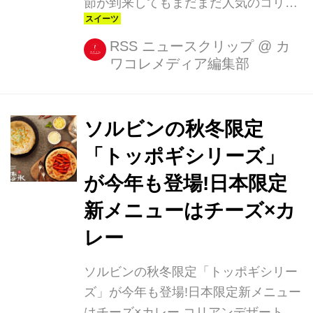
節が到来してもまだまだ人気のコリア
ンデザートカフェ「SULBING(ソルビ
ン)」に、韓国でも話題の新メニューが
RSS ニュースクリップ
@
カ
ワコレメディア編集部
日本初登場! 黒ごまをふんだんに使用
し、生クリーム以外は器からてっぺん
まで“真っ黒”な、「黒ごま生クリーム
ソルビン」(1000円)が10月16日(月)か
ソルビンの秋冬限定
ら期間限定・数量限定で発売されま
「トッポギシリーズ」
す。 ・真っ黒なソルビンが日本初上陸
が今年も登場!日本限定
この新メニューは、韓国で「黒心(フッ
クシム)ソルビン」として発売され、人
新メニューはチーズ×カ
気を集めたかき氷。 ソルビンおなじみ
レー
のふわふわのミルクかき氷に、黒ご
ま、生クリーム、さらにその上に黒ご
ソルビンの秋冬限定「トッポギシリー
まをまぶした真っ...
ズ」が今年も登場!日本限定新メニュー
はチーズ×カレー コリアンデザートカ