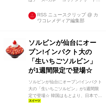
フェ「SULBING(ソルビン)」に、秋冬
限定『トッポギシリーズ』が登場! 10
RSS ニュースクリップ
@
カ
ワコレメディア編集部
月10日(火)より期間限定で販売がスタ
ートします☆ 秋冬限定!トッポギシリ
ーズが今年も登場♪ トッピングたっぷ
りのかき氷のイメージが強いソルビン
ソルビンが仙台にオー
ですが、秋冬限定で登場するメニュー
プン!インパクト大の
も魅力的です♡ 昨年、秋冬限定で登場
「生いちごソルビン」
し人気を集めたホットメニュー『トッ
ポギシリーズ』が今年も登場☆ 10月
が1週間限定で登場☆
10日(火)より、SULBING原宿、
ソルビンが仙台にオープン!インパクト
SULBING天神、SULBING仙台の3店舗
大の「生いちごソルビン」が1週間限
にて秋冬限定で販売されます。 イート
定で登場☆ 韓国はもとより、日本でも
イン...
行列ができるほど大人気のコリアンデ