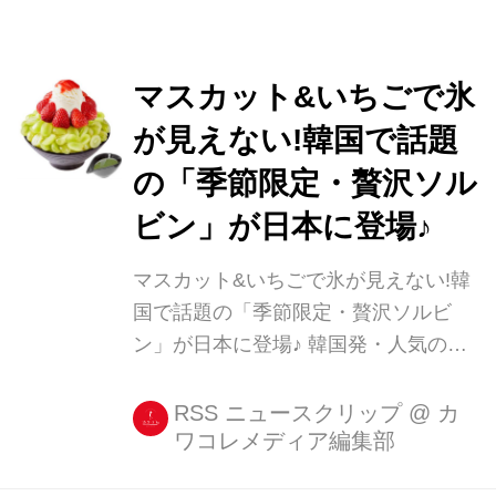
マスカット&いちごで氷
が見えない!韓国で話題
の「季節限定・贅沢ソル
ビン」が日本に登場♪
マスカット&いちごで氷が見えない!韓
国で話題の「季節限定・贅沢ソルビ
ン」が日本に登場♪ 韓国発・人気のか
き氷店「SULBING(ソルビン)」に、マ
スカットといちごがたっぷりのった贅
RSS ニュースクリップ
@
カ
ワコレメディア編集部
沢ソルビンが登場します! 韓国でも話
題!インパクト大なかき氷☆ こちら