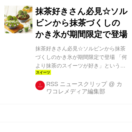
たきな粉餅ソルビン 4月10日(月)~4月
27日(木)までSULBING HARAJUKU、
抹茶好きさん必見☆ソル
SULBING TENJINの2店舗で販売され
ビンから抹茶づくしの
る「黒みつきな粉餅ソルビン」は、ソ
かき氷が期間限定で登場
ルビンで一番人気のメニュー「きな粉
餅ソルビン」に“黒みつ”を合わせたメ
抹茶好きさん必見☆ソルビンから抹茶
ニュー。 パウダースノーのようなふわ
づくしのかき氷が期間限定で登場 「何
ふわのミルクかき氷の上に、香ばしい
より抹茶のスイーツが好き」という方
きな粉とモチモチ食感のき...
に、ぜひ味わってみてほしい新メニュ
ーが、コリアンデザートカフェ
RSS ニュースクリップ
@
カ
ワコレメディア編集部
「SULBING(ソルビン)」に登場します!
・インパクト大の抹茶かき氷 3月10日
(金)~4月9日(日)の期間限定で発売され
るのは、「抹茶ソルビン」(1100円)と
「抹茶チョコレートソルビン」(1200