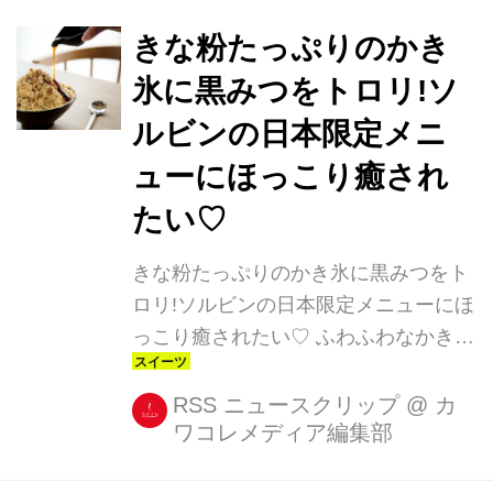
は、コリアンデザートカフェ「ソルビ
ン」の季節限定メニュー『マスカット
きな粉たっぷりのかき
いちごソルビン』(1,400円) ビジュア
氷に黒みつをトロリ!ソ
ルのインパクトから韓国でも話題とな
ルビンの日本限定メニ
ったソルビンで、いよいよ日本にも登
場! 日本1号店・SULBING原宿と、2号
ューにほっこり癒され
店・SULBING天神の2店舗で4月28日
たい♡
(金)から5月31日(水)まで、期間限定・
数量限定で販売されます☆ マスカット
きな粉たっぷりのかき氷に黒みつをト
た...
ロリ!ソルビンの日本限定メニューにほ
っこり癒されたい♡ ふわふわなかき氷
で人気の「SULBING(ソルビン)」に、
和スイーツ好きの心をそそる日本限定
RSS ニュースクリップ
@
カ
ワコレメディア編集部
メニュー「黒みつきな粉餅ソルビン」
(900円)が登場します! ・黒みつを添え