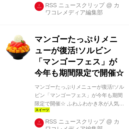
ザートカフェ「SULBING(ソルビ
RSS ニュースクリップ
@
カ
ワコレメディア編集部
ン)」。 このたび東北初出店となる
「SULBING SENDAI(ソルビン センダ
イ)」が、仙台に7月7日(金)オープンし
ます! ・オープン記念で生いちごソル
マンゴーたっぷりメニ
ビンが復活 注目したいのは、オープン
ューが復活!ソルビン
記念として、原宿や福岡・天神のソル
「マンゴーフェス」が
ビンで連日完売だった人気メニュー
「生いちごソルビン」(1,400円)が、7
今年も期間限定で開催☆
月7日(金)~7月13日(木)の1週間限定で
マンゴーたっぷりメニューが復活!ソル
登場すること。 SULBING SENDAI限
ビン「マンゴーフェス」が今年も期間
定かつ数量限定となるこの「...
限定で開催☆ ふわふわかき氷が人気の
コリアンデザートカフェ
「SULBING(ソルビン)」で、7月10日
RSS ニュースクリップ
@
カ
ワコレメディア編集部
(月)より『マンゴーフェスティバル』