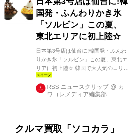
日本第3号店は仙台に!韓
して、韓国でも話題沸騰となった『チ
国発・ふんわりかき氷
ョコモンスターソルビン』(1,200円)が
「ソルビン」この夏、
日本初上陸! 東京のSULBING
HARAJUKU、福岡のSULBING
東北エリアに初上陸☆
TENJINの2店舗にて6月1日(木)から6月
日本第3号店は仙台に!韓国発・ふんわ
14日(水)までの期間限定・数量限定で
りかき氷「ソルビン」この夏、東北エ
発売されます☆ 韓国でも話題のモン
リアに初上陸☆ 韓国で大人気のコリア
ス...
ンデザートカフェ 「SULBING(ソルビ
ン)」の日本第3号店が7月、仙台にオ
RSS ニュースクリップ
@
カ
ワコレメディア編集部
ープンします! 一大ブームを巻き起こ
したソルビンのかき氷 2013年、韓
国・釜山に1号店をオープンし、一大
かき氷ブームを巻き起こした「ソルビ
クルマ買取「ソコカラ」
ン」 口に入れた瞬間、すっと溶けてし