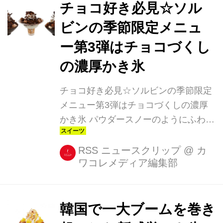
円)の2種類。 「抹茶ソルビン」は、パ
チョコ好き必見☆ソル
ウダースノーのようなふわふわとした
ビンの季節限定メニュ
ミルクかき氷のうえに、ほろ苦い抹茶
ー第3弾はチョコづくし
パウダーと生クリーム、抹茶アイス、
さらにカットされた大福を盛りつけて
の濃厚かき氷
います。 思わずSNSにあげたくなるイ
ンパクト大の...
チョコ好き必見☆ソルビンの季節限定
メニュー第3弾はチョコづくしの濃厚
かき氷 パウダースノーのようにふわふ
わなかき氷で人気のコリアンデザート
カフェ「ソルビン」に、季節限定メニ
RSS ニュースクリップ
@
カ
ワコレメディア編集部
ュー第3弾が登場! チョコレートソルビ
ンシリーズが9月3日(土)~9月30日(金)
までソルビン原宿店で販売されます。
・チョコ好きにたまらない3品 今回お
韓国で一大ブームを巻き
目見えするのは、「チョコレートソル