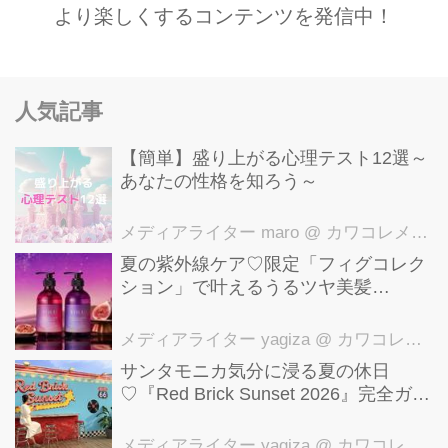
より楽しくするコンテンツを発信中！
人気記事
【簡単】盛り上がる心理テスト12選～
あなたの性格を知ろう～
メディアライター maro
@ カワコレメディア編集部
夏の紫外線ケア♡限定「フィグコレク
ション」で叶えるうるツヤ美髪
【YOLU】
メディアライター yagiza
@ カワコレメディア編集部
サンタモニカ気分に浸る夏の休日
♡『Red Brick Sunset 2026』完全ガイ
ド【横浜赤レンガ倉庫】
メディアライター yagiza
@ カワコレメディア編集部