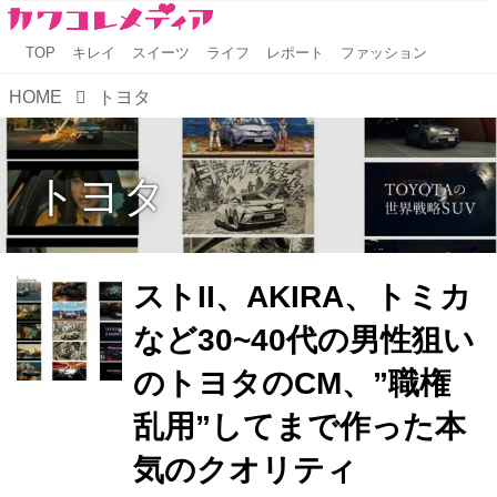
TOP
キレイ
スイーツ
ライフ
レポート
ファッション
HOME
トヨタ
トヨタ
ストII、AKIRA、トミカ
など30~40代の男性狙い
のトヨタのCM、”職権
乱用”してまで作った本
気のクオリティ