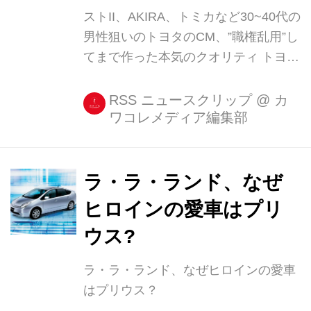
ストII、AKIRA、トミカなど30~40代の
男性狙いのトヨタのCM、”職権乱用”し
てまで作った本気のクオリティ トヨタ
自動車が3月24日、SUV「C-HR」のテ
レビCMを公開した。 ミニカーの王様
RSS ニュースクリップ
@
カ
ワコレメディア編集部
「トミカ」、大人気格闘ゲーム「スト
リートファイター2」(スト2)、名作漫
画である「北斗の拳」と「AKIRA」を
舞台にSUVが疾走する。 すべて今回の
ラ・ラ・ランド、なぜ
ために作られた作品で、男心を狙い撃
ヒロインの愛車はプリ
ちした目頭が熱くなる内容だ。 すでに
ウス?
WEB上でのシリーズ再生総数は350万
回を超え、話題を呼んでいる。 制作の
ラ・ラ・ランド、なぜヒロインの愛車
狙いについて取材した。 「大人になっ
はプリウス？
た少年たちの夢」 CMは「大人になっ