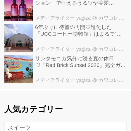
ション」で叶えるうるツヤ美髪
【YOLU】
メディアライター yagiza
@ カワコレメディア編集部
6年ぶりに待望の再開♡進化した
「UCCコーヒー博物館」はまるで“コ
ーヒーのテーマパーク”！館内展示の全
貌を公開
メディアライター yagiza
@ カワコレメディア編集部
サンタモニカ気分に浸る夏の休日
♡『Red Brick Sunset 2026』完全ガイ
ド【横浜赤レンガ倉庫】
メディアライター yagiza
@ カワコレメディア編集部
人気カテゴリー
スイーツ