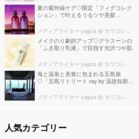
夏の紫外線ケア♡限定「フィグコレク
ション」で叶えるうるツヤ美髪
【YOLU】
メディアライター yagiza
@ カワコレメディア編集部
メイクのり劇的アップ♡グラスーンの
「ふき取り乳液」で目指す光沢つや肌
メディアライター yagiza
@ カワコレメディア編集部
海と温泉と美食に包まれる五島旅
♡「五島リトリート ray by 温故知新」
で叶える極上ご褒美ステイ
メディアライター yagiza
@ カワコレメディア編集部
人気カテゴリー