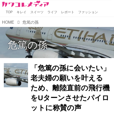
TOP
キレイ
スイーツ
ライフ
レポート
ファッション
HOME
危篤の孫
危篤の孫
「危篤の孫に会いたい」
老夫婦の願いを叶える
ため、離陸直前の飛行機
をUターンさせたパイロ
ットに称賛の声