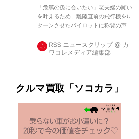
「危篤の孫に会いたい」老夫婦の願い
を叶えるため、離陸直前の飛行機をU
ターンさせたパイロットに称賛の声 老
夫婦の望みをかなえるため離陸直前に
機体を反転させ、搭乗ゲートへと引き
RSS ニュースクリップ
@
カ
ワコレメディア編集部
返した機長らに賞賛の声が集まってい
る。 離陸直前に孫が危篤だとメールが
届く その便はイギリスのマンチェスタ
ー空港から、アブダビを経由しオース
クルマ買取「ソコカラ」
トラリアへ [...]