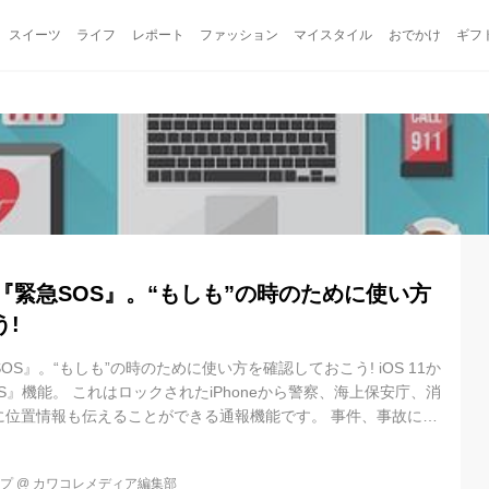
スイーツ
ライフ
レポート
ファッション
マイスタイル
おでかけ
ギフ
機能『緊急SOS』。“もしも”の時のために使い方
!
SOS』。“もしも”の時のために使い方を確認しておこう! iOS 11か
S』機能。 これはロックされたiPhoneから警察、海上保安庁、消
に位置情報も伝えることができる通報機能です。 事件、事故に巻
[...]
ップ
@
カワコレメディア編集部