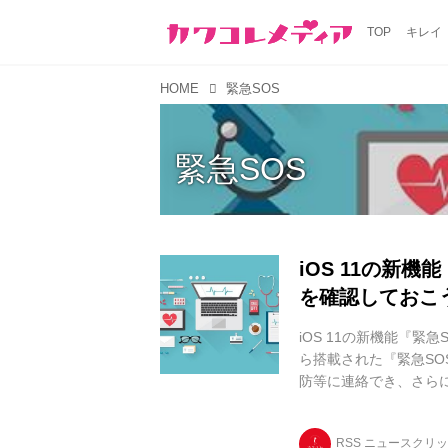
TOP
キレイ
HOME
緊急SOS
緊急SOS
iOS 11の新
を確認しておこう
iOS 11の新機能『緊急
ら搭載された『緊急SO
防等に連絡でき、さら
き込まれた、もしくは目撃 
RSS ニュースクリ