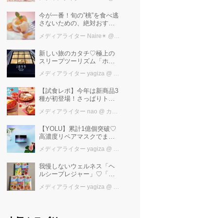
けば増量中！！
今が一番！旬の”桃”を食べ逃
さないための、絶対おすす
めピーチスイーツ５選♡
メディアライター Naire✴︎
@ カワコレメディア編集部
新しい旅のカタチ♡極上の
スリープツーリズム「ホテ
ル1899東京」で叶えるお茶
メディアライター yagiza
@ カワコレメディア編集部
で「ととの寝」快眠ステイ
【試食レポ】今年は新商品3
種が初登場！さっぱりトマ
トで暑い季節にも楽しめる
メディアライター nao
@ カワコレメディア編集部
びっくりドンキーの「トマ
ト弾けるハンバーグ」期間
【YOLU】累計1億個突破♡
限定発売中♪
高濃度リペアマスクでまと
まる“するサラ髪”へ
メディアライター yagiza
@ カワコレメディア編集部
我慢しないウェルネス「ヘ
ルシープレジャー」♡「水
出しハーブティー」で叶え
メディアライター yagiza
@ カワコレメディア編集部
るおいしい水分補給