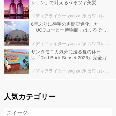
ション」で叶えるうるツヤ美髪
【YOLU】
メディアライター yagiza
@ カワコレメディア編集部
6年ぶりに待望の再開♡進化した
「UCCコーヒー博物館」はまるで“コ
ーヒーのテーマパーク”！館内展示の全
貌を公開
メディアライター yagiza
@ カワコレメディア編集部
サンタモニカ気分に浸る夏の休日
♡『Red Brick Sunset 2026』完全ガイ
ド【横浜赤レンガ倉庫】
メディアライター yagiza
@ カワコレメディア編集部
人気カテゴリー
スイーツ