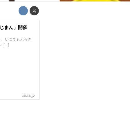
産じまん」開催
き、いつでもふるさ
..]
isuta.jp