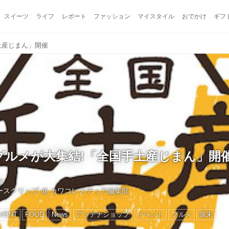
スイーツ
ライフ
レポート
ファッション
マイスタイル
おでかけ
ギフ
土産じまん」開催
グルメが大集結!「全国手土産じまん」開
2
ュースクリップ
@
カワコレメディア編集部
VENT
FOOD
News
アンテナショップ
イベント
グルメ
週末