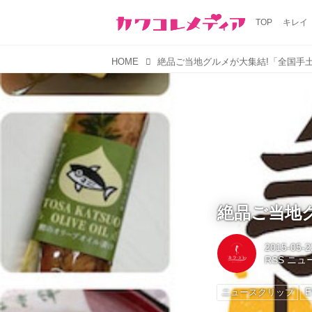
TOP
キレイ
HOME
絶品ご当地グルメが大集結!「全国手
絶品ご当地
2015-05-2
RSS ニ
ニュースクリップ
E