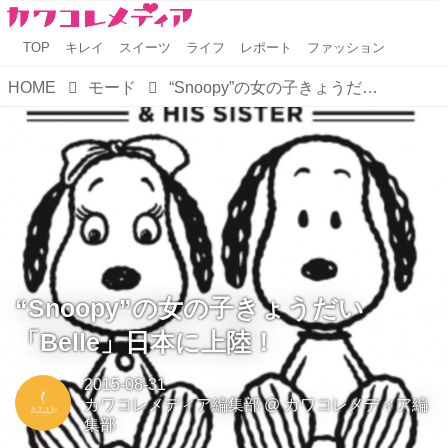
TOP
キレイ
スイーツ
ライフ
レポート
ファッション
HOME
モード
“Snoopy”の女の子きょうだい「Belle」日本に上陸！
“Snoopy”の女の子きょうだい
「Belle」日本に上陸！
2015-08-31
カワコレメディア編集部
@
カワコレメディア編
集部