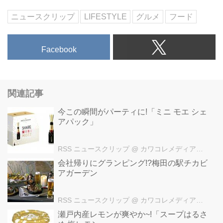
ニュースクリップ
LIFESTYLE
グルメ
フード
Facebook
関連記事
今この瞬間がパーティに!「ミニ モエ シェ
アパック」
RSS ニュースクリップ
@ カワコレメディア編集部
会社帰りにグランピング!?梅田の駅チカビ
アガーデン
RSS ニュースクリップ
@ カワコレメディア編集部
瀬戸内産レモンが爽やか~!「スープはるさ