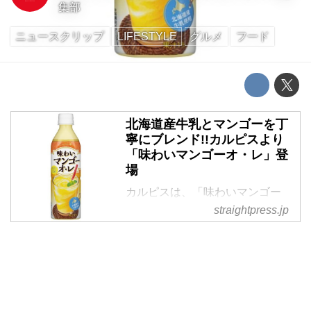
集部
ニュースクリップ
LIFESTYLE
グルメ
フード
北海道産牛乳とマンゴーを丁
寧にブレンド!!カルピスより
「味わいマンゴーオ・レ」登
場
カルピスは、「味わいマンゴー
オ・レ」(500mlペットボトル・税
straightpress.jp
抜・140円)を、10月5日(月)から
全国で新発売する。 カルピスの
おなじみラインナップが品質と素
材にこだわったおいしさで登場す
る「味わいシリーズ」は今年2月
に登場。第一弾の「味わいメロ...