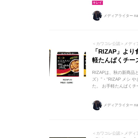
メディアライター na
＜カワコレ公認＞メディ
「RIZAP」よ
軽たんぱくチーズ”
RIZAPは、秋の新商
ズ）”・“RIZAP メ
た。 お手軽たんぱくチ
んぱく質・低糖質素材
をサクッと食感に。 “
メディアライター na
質・低糖質素材。ボデ
グなどに利用する事で
ライし、サクッとした食感
＜カワコレ公認＞メディ