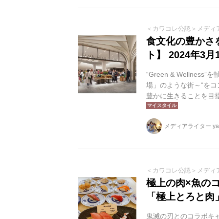
＜カワコレ公認＞メディ
食文化の豊かさ
ト】 2024年3月
“Green & Wellnes
場」のような街～”を
豊かに生きることを目指
2024年3月13日(水)
ズ マーケット」がオー
メディアライター yag
しの基盤であり世界に
ていきたいとの想いのも
＜カワコレ公認＞メディ
極上の肉×魚の
「極上とろと肉
鬼滅の刃とのコラボキ