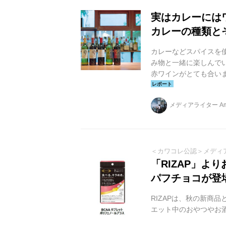
実はカレーには
カレーの種類と
カレーなどスパイスを
み物と一緒に楽しんで
赤ワインがとても合い
富なので今回はメルシ
します。 なぜカレーと
メディアライター Am
様々な香りが現れます
いったスパイスの香り
がとてもよいと言われて
＜カワコレ公認＞メディ
「RIZAP」よ
パフチョコが登場
RIZAPは、秋の新商品と
エット中のおやつやお酒