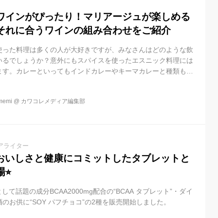
ワインがぴったり！マリアージュが楽しめる
それに合うワインの組み合わせをご紹介
使った料理は多くの人が大好きですが、みなさんはどのような飲
いるでしょうか？意外にもスパイスを使ったエスニック料理には
ます。カレーといってもインドカレーやキーマカレーと種類も豊
ャンの赤ワインと合うカレーについてタイプ別にそれぞれご紹介
赤ワインが合うのか？ ワインは、熟成中にブドウの果実や樽から
emi
@
カワコレメディア編集部
が、 クローブ、シナモン、ナツメグ、白コショウ、黒コショウと
も多く含まれることから、カレーなどのエスニック料理との相性
います。また、カレー...
アライター
りおいしさと健康にコミットしたタブレットと
⭐︎
して話題の成分BCAA2000mg配合の“BCAA タブレット”・ダイ
のお供に“SOY パフチョコ”の2種を販売開始しました。