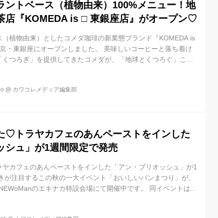
ラントベース（植物由来）100%メニュー！地
店『KOMEDA is □ 東銀座店』がオープン♡
（植物由来）としたコメダ珈琲の新業態ブランド『KOMEDA is
東京・東銀座にオープンしました。 美味しいコーヒーと落ち着け
「くつろぎ」を提供してきたコメダが、「地球とくつろぐ」こと
回の『KOMEDA is □』。地球温暖化の大きな原因のひとつは家
。畜産による水質汚濁や森林破壊が問題となっている中、毎日じ
o
@
カワコレメディア編集部
日を作り、好きなときに好きなペースで美味しいプラントベース
思いで作られた『KOMEDA is □』♡ コメダの代名詞でもあ
た♡トラヤカフェのあんペーストをインした
ッシュ」が1週間限定で発売
ラヤカフェのあんペーストをインした「アン・ブリオッシュ」が1
好きが注目するこの秋の一大イベント「おいしいパンまつり」が、
のNEWoManのエキナカ特設会場にて開催中です。 同イベントは週
人気店同士のコラボレーションで話題ですが、本日から1週間限定
ルとトラヤカフェ・あんスタンドのコラボ商品も新登場! ル ビア