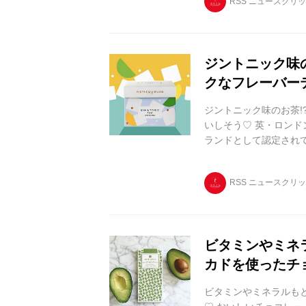
RSS ニュースクリ
ン・ミッシェル×トラヤ
づくブーランジェと、
ラボと言っていいので..
ジントニック味
クなフレーバー
ジントニック味のお茶!
いしそう♡ 英・ロンド
ランドとして認定され
スにある本店にはレス
いるはず。 その「フ
RSS ニュースクリ
スパイアされたフレーバ
ったり パッケージの蓋を開ける
ビタミンやミネ
カドを使ったチ
ビタミンやミネラルもと