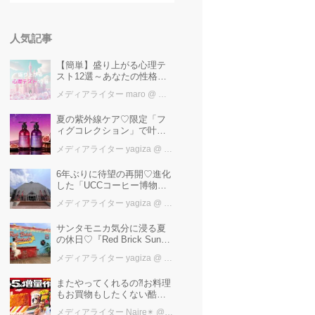
人気記事
【簡単】盛り上がる心理テ
スト12選～あなたの性格を
知ろう～
メディアライター maro
@ カワコレメディア編集部
夏の紫外線ケア♡限定「フ
ィグコレクション」で叶え
るうるツヤ美髪【YOLU】
メディアライター yagiza
@ カワコレメディア編集部
6年ぶりに待望の再開♡進化
した「UCCコーヒー博物
館」はまるで“コーヒーのテ
メディアライター yagiza
@ カワコレメディア編集部
ーマパーク”！館内展示の全
貌を公開
サンタモニカ気分に浸る夏
の休日♡『Red Brick Sunset
2026』完全ガイド【横浜赤
メディアライター yagiza
@ カワコレメディア編集部
レンガ倉庫】
またやってくれるの⁈お料理
もお買物もしたくない酷暑
に、とりあえずファミマ行
メディアライター Naire✴︎
@ カワコレメディア編集部