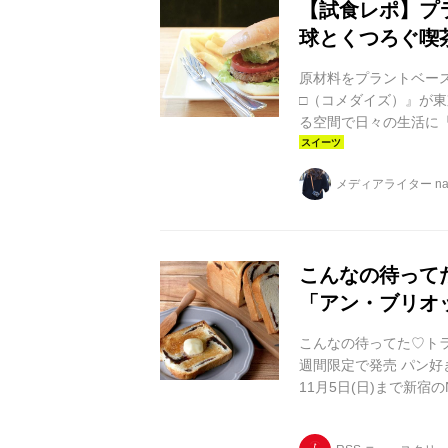
【試食レポ】プ
球とくつろぐ喫茶
原材料をプラントベース
□（コメダイズ）』が
る空間で日々の生活に
を目指して作ったのが今
畜と言われているそう
メディアライター na
ゃなくてもお肉を休む
を楽しんで欲しい‥そんな
る“モーニングサ...
こんなの待って
「アン・ブリオ
こんなの待ってた♡ト
週間限定で発売 パン
11月5日(日)まで新宿
替わりの出張パン屋や
でル ビアン・ミッシェ