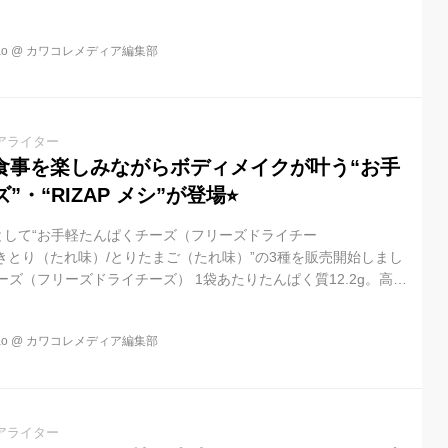
o
@
カワコレメディア編集部
アライター
り食事を楽しみながらボディメイクが叶う“お手
・“RIZAP メシ”が登場⭐︎
品として“お手軽たんぱくチーズ（フリーズドライチー
シ やきとり（たれ味）/とりたまご（たれ味）”の3種を販売開始しまし
ーズ（フリーズドライチーズ） 1袋あたりたんぱく質12.2g。高た
のナチュラルチーズをフリーズドライにして濃厚なチーズの風味
お手軽たんぱくチーズ（フリーズドライチーズ）”は、高たんぱく
o
@
カワコレメディア編集部
ィメイク中の食事で不足しがちなたんぱく質をサラダのトッピン
手軽に補うことができるんです◎ナチュラルチーズをフリーズド
に...
アライター