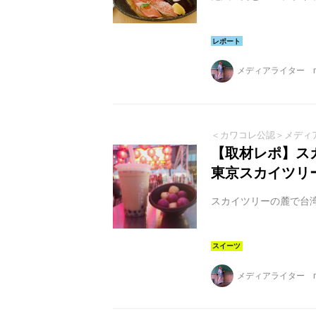
メディアライター m
＜カワコレ公認＞メディ
【取材レポ】ス
東京スカイツリー
スカイツリーの麓で台
メディアライター m