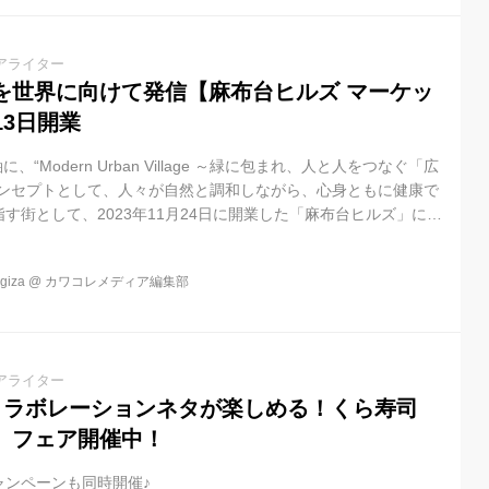
アライター
を世界に向けて発信【麻布台ヒルズ マーケッ
13日開業
s”を軸に、“Modern Urban Village ～緑に包まれ、人と人をつなぐ「広
コンセプトとして、人々が自然と調和しながら、心身ともに健康で
す街として、2023年11月24日に開業した「麻布台ヒルズ」に
、施設面積約 4,000㎡(約1,200坪)のフードマーケット「麻布台ヒル
プンしました。 日本を代表する専門店 34 店舗が集積 人々の暮ら
iza
@
カワコレメディア編集部
誇る文化でもある日本の”食”。この食文化を守り、さらに発展させ
と、日本を代表する...
アライター
コラボレーションネタが楽しめる！くら寿司
」フェア開催中！
ャンペーンも同時開催♪