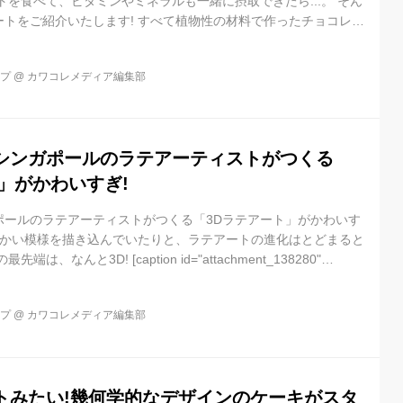
トを食べて、ビタミンやミネラルも一緒に摂取できたら...。 そん
トをご紹介いたします! すべて植物性の材料で作ったチョコレー
クアドル産ココア豆を使用した「Avocado Dark Chocolate
レート・バー)」。 Love Cocoa by James Cadburyさん
ップ
@
カワコレメディア編集部
シェアした投稿 - 2017 10月 6 9:14午前 PDT 100%オーガニックの
シンガポールのラテアーティストがつくる
」がかわいすぎ!
ポールのラテアーティストがつくる「3Dラテアート」がかわいす
細かい模様を描き込んでいたりと、ラテアートの進化はとどまると
、なんと3D! [caption id="attachment_138280"
width="600"] Instagram/@periperipeng[/caption] ・17才のラテアー
Dラテアーティストはシンガポール在住のDaphne Tanさん。 イ
ップ
@
カワコレメディア編集部
ートな作品を発表しています。 DAPHNE TANさ...
トみたい!幾何学的なデザインのケーキがスタ