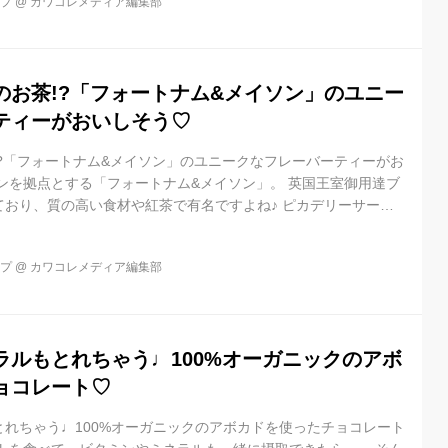
ップ
@
カワコレメディア編集部
カフェ・あんスタンド フランス・ブルターニュで愛された3代つ
日本を代表する老舗和菓子店による夢の饗宴は、まさに待望のコ
.
のお茶!?「フォートナム&メイソン」のユニー
ティーがおいしそう♡
?「フォートナム&メイソン」のユニークなフレーバーティーがお
ンを拠点とする「フォートナム&メイソン」。 英国王室御用達ブ
ており、質の高い食材や紅茶で有名ですよね♪ ピカデリーサーカ
トランも併設されており、アフタヌーンティーなどで訪れた方も
ォートナム&メイソン」が販売している「ジントニック」からイン
ップ
@
カワコレメディア編集部
ーティーをご紹介いたします! 爽やかなテイストは寒い夜にもぴ
と「Tea for Tonic」と書かれた「Gin & Tonic Tea(ジン...
ラルもとれちゃう♩100%オーガニックのアボ
ョコレート♡
れちゃう♩100%オーガニックのアボカドを使ったチョコレート