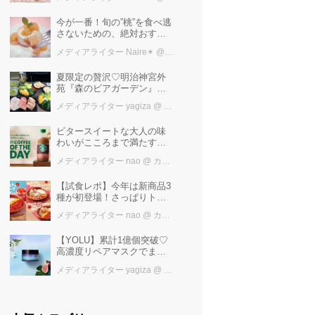
けば増量中！！
今が一番！旬の”桃”を食べ逃
さないための、絶対おすす
めピーチスイーツ５選♡
メディアライター Naire✴︎
@ カワコレメディア編集部
夏限定の贅沢♡明治神宮外
苑『森のビアガーデン』で
日本一の「新潟産えだま
メディアライター yagiza
@ カワコレメディア編集部
め」を堪能しよう
ビタースイートな大人の味
わいがこころまで満たす
「スターバックス®
メディアライター nao
@ カワコレメディア編集部
COFFEE OF THE DAY カフ
ェモカ」新発売！
【試食レポ】今年は新商品3
種が初登場！さっぱりトマ
トで暑い季節にも楽しめる
メディアライター nao
@ カワコレメディア編集部
びっくりドンキーの「トマ
ト弾けるハンバーグ」期間
【YOLU】累計1億個突破♡
限定発売中♪
高濃度リペアマスクでまと
まる“するサラ髪”へ
メディアライター yagiza
@ カワコレメディア編集部