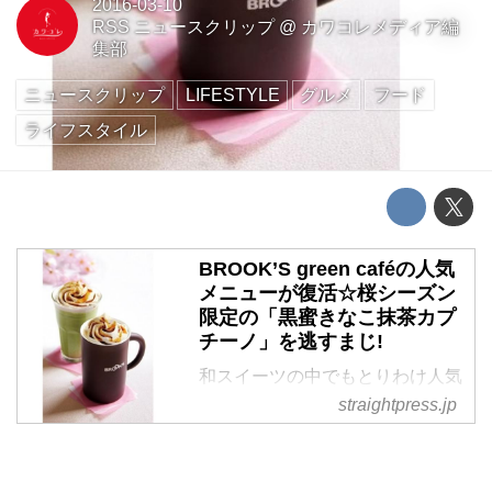
2016-03-10
RSS ニュースクリップ
@
カワコレメディア編
集部
ニュースクリップ
LIFESTYLE
グルメ
フード
ライフスタイル
BROOK’S green caféの人気
メニューが復活☆桜シーズン
限定の「黒蜜きなこ抹茶カプ
チーノ」を逃すまじ!
和スイーツの中でもとりわけ人気
が高い “抹茶”“きなこ”“黒蜜”という
straightpress.jp
3つの食材を組み合わせた
「BROOK’S green café」のヒッ
ト商品「黒蜜きなこ抹茶カプチー