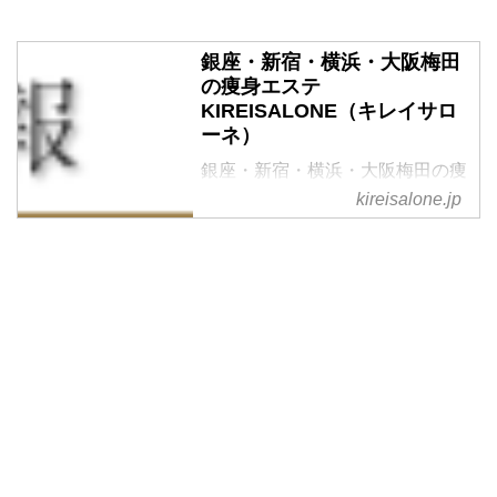
銀座・新宿・横浜・大阪梅田
の痩身エステ
KIREISALONE（キレイサロ
ーネ）
銀座・新宿・横浜・大阪梅田の痩
身エステならKIREISALONE（キ
kireisalone.jp
レイサローネ）へ！頭、ボディ、
手足すべてをトリートメントする
全身美容理論メニューが月額
15,980円で受けられるダイエット
痩身エステサロンです。