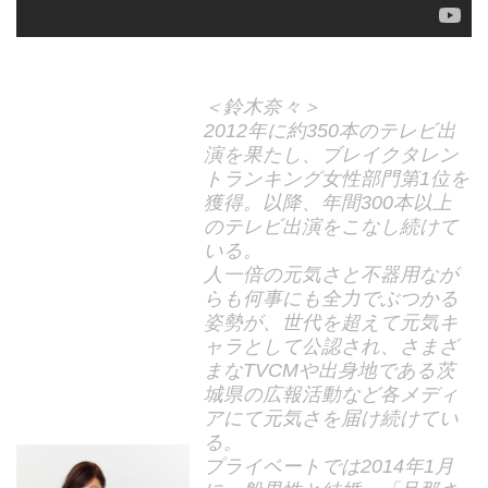
＜鈴木奈々＞
2012年に約350本のテレビ出
演を果たし、ブレイクタレン
トランキング女性部門第1位を
獲得。以降、年間300本以上
のテレビ出演をこなし続けて
いる。
人一倍の元気さと不器用なが
らも何事にも全力でぶつかる
姿勢が、世代を超えて元気キ
ャラとして公認され、さまざ
まなTVCMや出身地である茨
城県の広報活動など各メディ
アにて元気さを届け続けてい
る。
プライベートでは2014年1月