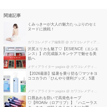
関連記事
くみっきーが大人の魅力たっぷりのセミ
ヌードに挑戦！
カワコレメディア編集部
@ カワコレメディア編集部
沢尻エリカも魅了♡【ESIENCE（エシエ
ンス）】の完成版スキンケアで魅せる美
肌へ
メディアライター yagiza
@ カワコレメディア編集部
【2026最新】猛暑を乗り切る♡マツキヨ
ココカラの「ひんやり便利グッズ」5選
メディアライター yagiza
@ カワコレメディア編集部
口唇あれを防いで高発色キープ
♡【ROAlív（ロアリブ）】「ハニーラス