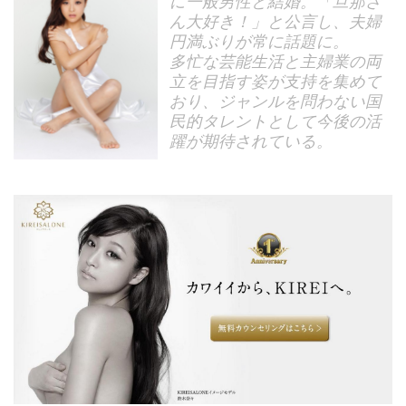
に一般男性と結婚。「旦那さ
ん大好き！」と公言し、夫婦
円満ぶりが常に話題に。
多忙な芸能生活と主婦業の両
立を目指す姿が支持を集めて
おり、ジャンルを問わない国
民的タレントとして今後の活
躍が期待されている。