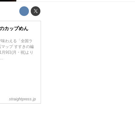
修のカップめん
が味わえる「全国ラ
マップ すすきの編
1月9日(月・祝)より
.
straightpress.jp