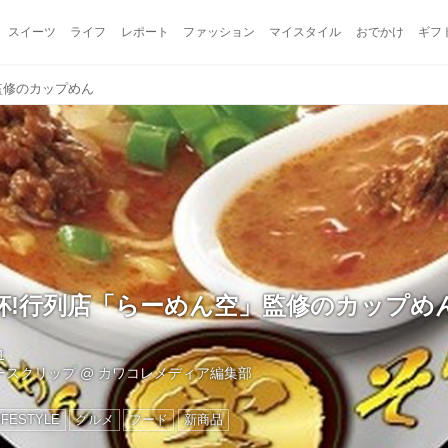
スイーツ
ライフ
レポート
ファッション
マイスタイル
おでかけ
ギフ
監修のカップめん
杯!行列店「らーめん空」監修のカップめ
1
ュースクリップ
@
カワコレメディア編集部
IFESTYLE
グルメ
フード
新商品