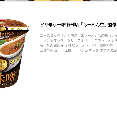
ピリ辛な一杯!行列店「らーめん空」監
エースコックは、全国の人気ラーメン店の味わい
ーメン店マップ」シリーズより、「全国ラーメン店
らーめん空監修 辛味噌ラーメン」205円(税抜)を、
全国で発売。 「全国ラーメン店マップ すすきの編..