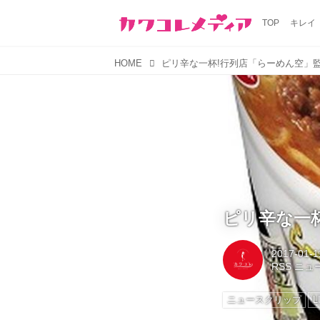
TOP
キレイ
HOME
ピリ辛な一杯!行列店「らーめん空」
ピリ辛な一
2017-01-1
RSS ニ
ニュースクリップ
L