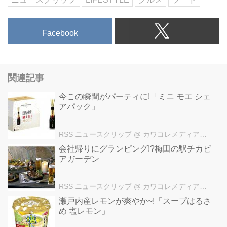
Facebook
関連記事
今この瞬間がパーティに!「ミニ モエ シェ
アパック」
RSS ニュースクリップ
@ カワコレメディア編集部
会社帰りにグランピング!?梅田の駅チカビ
アガーデン
RSS ニュースクリップ
@ カワコレメディア編集部
瀬戸内産レモンが爽やか~!「スープはるさ
め 塩レモン」