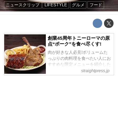
ニュースクリップ
LIFESTYLE
グルメ
フード
創業45周年トニーローマの原
点“ポーク”を食べ尽くす!
肉が好きな人必見!ボリュームた
っぷりの肉料理を食べたい人にお
すすめな限定メニューを紹介した
い。 アメリカでポピュラーな料
straightpress.jp
理のひとつとして広く親しまれ、
根強い人気を持つバーベキューリ
ブ。この肉の中で最も美味しいリ
ブを世界に広めたアメリカン・バ
ーベキュー...