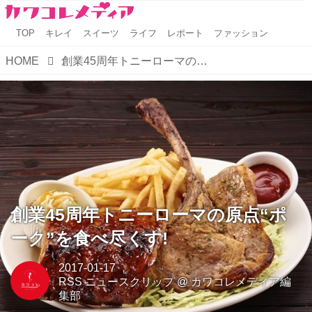
TOP
キレイ
スイーツ
ライフ
レポート
ファッション
HOME
創業45周年トニーローマの原点“ポーク”を食べ尽くす!
創業45周年トニーローマの原点“ポ
ーク”を食べ尽くす!
2017-01-17
RSS ニュースクリップ
@
カワコレメディア編
集部