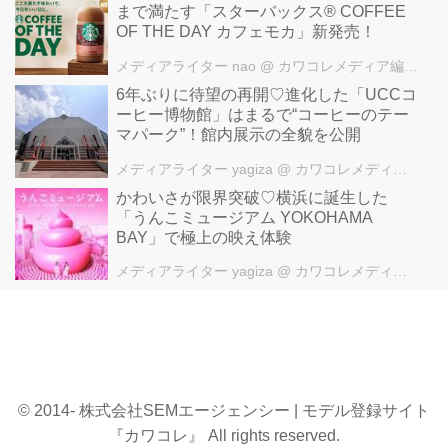
まで満たす「スターバックス® COFFEE
OF THE DAY カフェモカ」新発売！
メディアライター nao
@ カワコレメディア編集部
6年ぶりに待望の再開♡進化した「UCCコ
ーヒー博物館」はまるで“コーヒーのテー
マパーク”！館内展示の全貌を公開
メディアライター yagiza
@ カワコレメディア編集部
かわいさが限界突破♡横浜に誕生した
「うんこミュージアム YOKOHAMA
BAY」で極上の映え体験
メディアライター yagiza
@ カワコレメディア編集部
© 2014- 株式会社SEMエージェンシー | モデル登録サイト
『カワコレ』 All rights reserved.