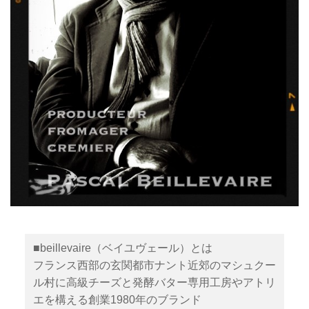
■beillevaire（ベイユヴェール）とは
フランス西部の玄関都市ナント近郊のマシュクー
ル村に高級チーズと発酵バター専用工房やアトリ
エを構える創業1980年のブランド