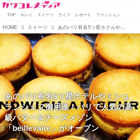
TOP
キレイ
スイーツ
ライフ
レポート
ファッション
HOME
スイーツ
あのパリ有名5ツ星ホテルやミシュランシェフ御用達！パリで人気の高級バター＆チーズメゾン「beillevaire」がオープン
あのパリ有名5ツ星ホテルやミシュ
ランシェフ御用達！パリで人気の高
級バター＆チーズメゾン
「beillevaire」がオープン