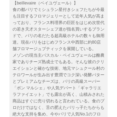
【beillevaire（ベイユヴェール）】
食の都パリでミシュラン星付きシェフたちが今最
も注目するフロマジェリーとして近年人気が高ま
っており、フランス料理界の巨匠をはじめ次世代
の若き天才スターシェフ達が指名買いするブラン
ドで、パリの名だたる超高級ホテルの数々も御用
達。現在パリをはじめフランス中西部に約80店
舗フロマージュブティックを展開している。
メゾンの現当主パスカル・ベイユヴェールは酪農
家でありチーズ熟成士でもある。そんな彼のクリ
エイションと確かな技術、地元マシュクール村の
テロワールが生み出す豊潤でコク深い発酵バター
とプレミアムなチーズは、パリの高級スーパー
「ボン マルシェ」や人気デパート「ギャラリエ
ラファイエット」でも露出が高く、山積みされた
商品はすぐに売り切れると言われている。食のプ
ロだけではなく、舌の肥えたパリっ子たちからも
絶大な支持を集め、今やパリで人気No.1のフロ