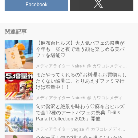
Facebook
関連記事
【麻布台ヒルズ】大人気パフェの祭典が
今年も！昼と夜で違う顔を楽しめる美パ
フェを堪能♡
メディアライター Naire✴︎
@ カワコレメディア編集部
またやってくれるの⁈お料理もお買物もし
たくない酷暑に、とりあえずファミマ行
けば増量中！！
メディアライター Naire✴︎
@ カワコレメディア編集部
旬の贅沢と絶景を味わう♡麻布台ヒルズ
で全12種のアートパフェの祭典「Hills
Parfait Collection 2026」開催
メディアライター yagiza
@ カワコレメディア編集部
今が一番！旬の”桃”を食べ逃さないため