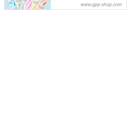
販
www.gpp-shop.com
商品合計5,400円（税込）以上、
送料無料！GPPオンラインはフレ
グランス商品を中心とした商品企
画、TOCCA・MORなどの日本総
代理の株式会社グローバルプロダ
クトプランニングが運営する公式
通販です。