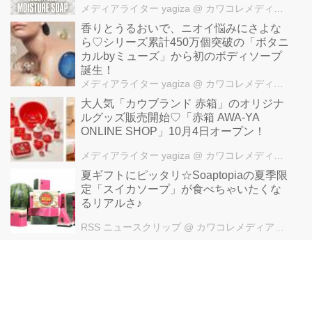
メディアライター yagiza
@ カワコレメディア編集部
香りとうるおいで、ニオイ悩みにさよな
ら♡シリーズ累計450万個突破の「ボタニ
カルbyミューズ」から初のボディソープ
誕生！
メディアライター yagiza
@ カワコレメディア編集部
大人気「カウブランド 赤箱」のオリジナ
ルグッズ販売開始♡「赤箱 AWA-YA
ONLINE SHOP」10月4日オープン！
メディアライター yagiza
@ カワコレメディア編集部
夏ギフトにピッタリ☆Soaptopiaの夏季限
定「スイカソープ」が食べちゃいたくな
るリアルさ♪
RSS ニュースクリップ
@ カワコレメディア編集部