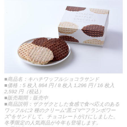
■商品名：キハチワッフルショコラサンド
■価格：5 枚入 864 円 / 8 枚入 1,296 円 / 16 枚入
2,592 円（税込）
■販売期間：販売中
■商品説明：ザクザクとした食感で食べ応えのある
ワッフルに2 種のクリーム“黒ゴマ”“フランボワー
ズ”をサンドして、チョコレートがけにしました。
冬季限定の人気商品が今年も登場します。