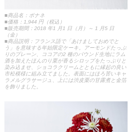
■商品名：ボナネ
■価格：1,944 円（税込）
■販売期間：2018 年1 月1 日（月）～ 1 月5 日
（金）
■商品説明：フランス語で「あけましておめでと
う」を意味する年始限定ケーキ。アーモンドたっぷ
りのプレーン、ココアの2 種のパウンド生地にラム
酒を加えたほんのり栗が香るシロップをたっぷりと
染み込ませ、ショコラクリームとともに縁起の良い
市松模様に組み立てました。表面にはほろ苦いキャ
ラメルグラサージュ、上には渋皮栗の甘露煮と金箔
を飾りました。