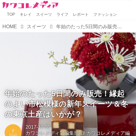
TOP
キレイ
スイーツ
ライフ
レポート
ファッション
HOME
スイーツ
年始のたった5日間のみ販売！縁起のよい市松模様の新年スイーツ＆冬の東京土産はいかが？
年始のたった5日間のみ販売！縁起
のよい市松模様の新年スイーツ＆冬
の東京土産はいかが？
2017-12-31
カワコレメディア編集部
@
カワコレメディア編