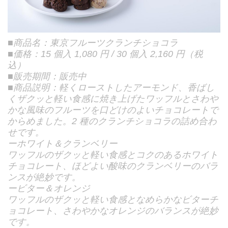
■商品名：東京フルーツクランチショコラ
■価格：15 個入 1,080 円 / 30 個入 2,160 円（税
込）
■販売期間：販売中
■商品説明：軽くローストしたアーモンド、香ばし
くザクッと軽い食感に焼き上げたワッフルとさわや
かな風味のフルーツを口どけのよいチョコレートで
からめました。2 種のクランチショコラの詰め合わ
せです。
ーホワイト＆クランベリー
ワッフルのザクッと軽い食感とコクのあるホワイト
チョコレート、ほどよい酸味のクランベリーのバラ
ンスが絶妙です。
ービター＆オレンジ
ワッフルのザクッと軽い食感となめらかなビターチ
ョコレート、さわやかなオレンジのバランスが絶妙
です。