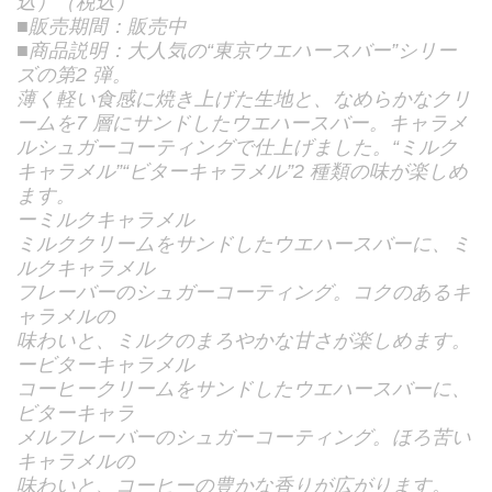
込）（税込）
■販売期間：販売中
■商品説明：大人気の“東京ウエハースバー”シリー
ズの第2 弾。
薄く軽い食感に焼き上げた生地と、なめらかなクリ
ームを7 層にサンドしたウエハースバー。キャラメ
ルシュガーコーティングで仕上げました。“ミルク
キャラメル”“ビターキャラメル”2 種類の味が楽しめ
ます。
ーミルクキャラメル
ミルククリームをサンドしたウエハースバーに、ミ
ルクキャラメル
フレーバーのシュガーコーティング。コクのあるキ
ャラメルの
味わいと、ミルクのまろやかな甘さが楽しめます。
ービターキャラメル
コーヒークリームをサンドしたウエハースバーに、
ビターキャラ
メルフレーバーのシュガーコーティング。ほろ苦い
キャラメルの
味わいと、コーヒーの豊かな香りが広がります。