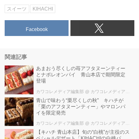
スイーツ
KIHACHI
Facebook
関連記事
あまおう尽くしの苺アフタヌーンティー
とナポレオンパイ 青山本店で期間限定
登場
カワコレメディア編集部
@ カワコレメディア編集部
青山で味わう“栗尽くしの秋” キハチが
「栗のアフタヌーンティー」やマロンパ
イを限定発売
カワコレメディア編集部
@ カワコレメディア編集部
【キハチ 青山本店】旬の“白桃”が主役のス
ペシャルデザート「KIHACHIの白桃パ