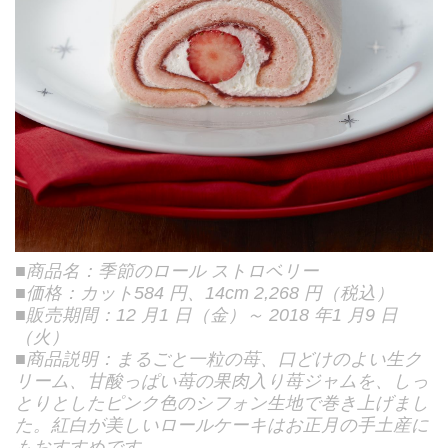
■商品名：季節のロール ストロベリー
■価格：カット584 円、14cm 2,268 円（税込）
■販売期間：12 月1 日（金）～ 2018 年1 月9 日
（火）
■商品説明：まるごと一粒の苺、口どけのよい生ク
リーム、甘酸っぱい苺の果肉入り苺ジャムを、しっ
とりとしたピンク色のシフォン生地で巻き上げまし
た。紅白が美しいロールケーキはお正月の手土産に
もおすすめです。