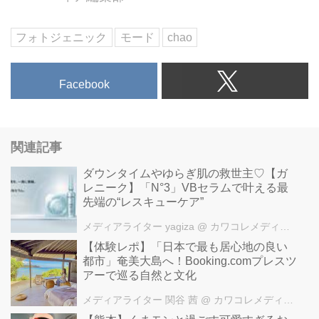
フォトジェニック
モード
chao
Facebook
関連記事
ダウンタイムやゆらぎ肌の救世主♡【ガ
レニーク】「N°3」VBセラムで叶える最
先端の“レスキューケア”
メディアライター yagiza
@ カワコレメディア編集部
【体験レポ】「日本で最も居心地の良い
都市」奄美大島へ！Booking.comプレスツ
アーで巡る自然と文化
メディアライター 関谷 茜
@ カワコレメディア編集部