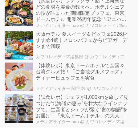
【試食レポ】フォワグラ・鮎・上海蟹な
どの食材を美食の数々へ。ホテルシェフ
の技が詰まった期間限定ブッフェ。東京
ドームホテル 開業26周年記念「アニバー
サリーフェア～シェフによる技の饗宴
メディアライター nao
@ カワコレメディア編集部
～」開催中
大阪ホテル 夏スイーツ＆ビッフェ2026お
すすめ4選｜メロンパフェからビアガーデ
ンまで満喫
カワコレメディア編集部
@ カワコレメディア編集部
【体験レポ】東京ドームホテルで全国＆
台湾グルメ旅！「ご当地グルメフェア」
ディナービュッフェを実食
メディアライター 関谷 茜
@ カワコレメディア編集部
【試食レポ】シェフが1,000kmを旅して見
つけた“北海道の恵み”を壮大なラインナッ
プで。生産者とシェフが繋ぐ“食の物語”を
お届け！「東京ドームホテル」の大人気
『北海道フェア2025』第2弾開催中♪
メディアライター nao
@ カワコレメディア編集部