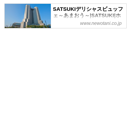
SATSUKIデリシャスビュッフ
ェ～あまおう～|SATSUKI|ホ
テルニューオータニ
www.newotani.co.jp