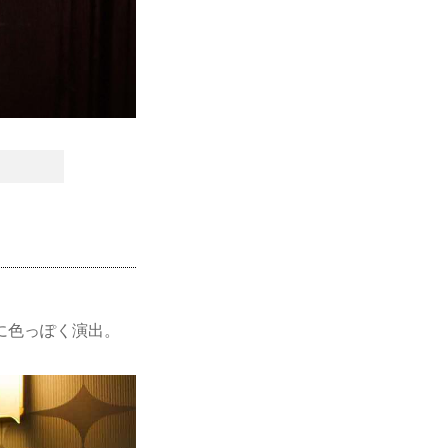
。
に色っぽく演出。