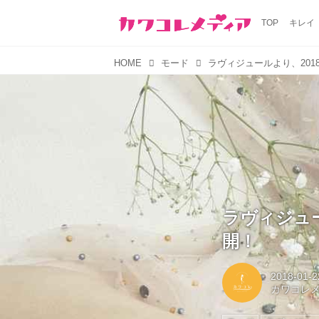
TOP
キレイ
HOME
モード
ラヴィジュ
開！
2018-01-2
カワコレ