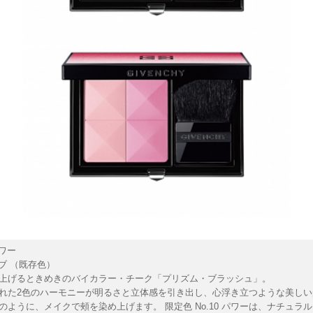
パワー
 ラブ （既存色）
上げるときめきのバイカラー・チーク「プリズム・ブラッシュ」。
れた2色のハーモニーが明るさと立体感を引き出し、心浮き立つような美しい
のように、メイクで頰を染め上げます。 限定色 No.10 パワーは、ナチュラ