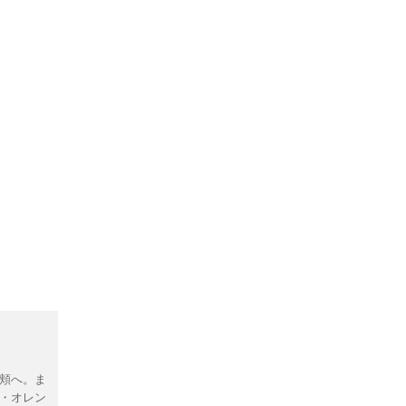
頬へ。ま
ル・オレン