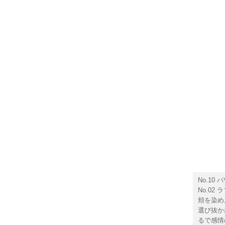
No.10 
No.02
頬を染め
選び抜か
るで感情