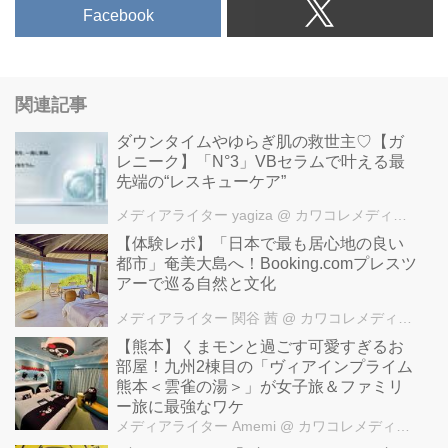
Facebook
関連記事
ダウンタイムやゆらぎ肌の救世主♡【ガ
レニーク】「N°3」VBセラムで叶える最
先端の“レスキューケア”
メディアライター yagiza
@ カワコレメディア編集部
【体験レポ】「日本で最も居心地の良い
都市」奄美大島へ！Booking.comプレスツ
アーで巡る自然と文化
メディアライター 関谷 茜
@ カワコレメディア編集部
【熊本】くまモンと過ごす可愛すぎるお
部屋！九州2棟目の「ヴィアインプライム
熊本＜雲雀の湯＞」が女子旅＆ファミリ
ー旅に最強なワケ
メディアライター Amemi
@ カワコレメディア編集部