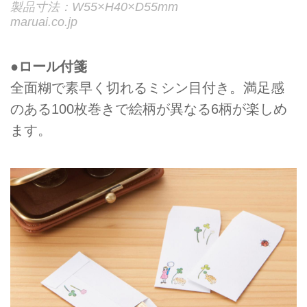
製品寸法：W55×H40×D55mm
maruai.co.jp
●ロール付箋
全面糊で素早く切れるミシン目付き。満足感
のある100枚巻きで絵柄が異なる6柄が楽しめ
ます。