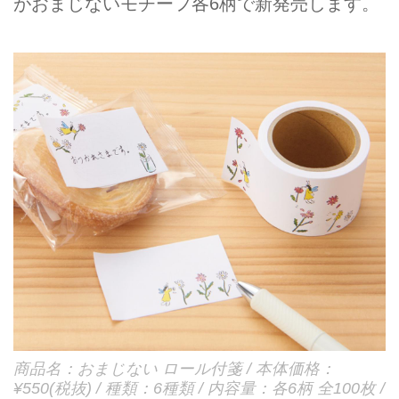
がおまじないモチーフ各6柄で新発売します。
商品名：おまじない ロール付箋 / 本体価格：
¥550(税抜) / 種類：6種類 / 内容量：各6柄 全100枚 /