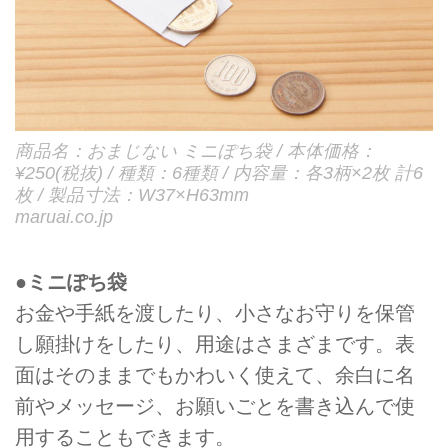
商品名：おまじない ミニぽち袋 / 本体価格：
¥250(税抜) / 種類：6種類 / 内容量：各3柄×2枚 計6
枚 / 製品寸法：W37×H63mm
maruai.co.jp
●ミニぽち袋
お金や手紙を渡したり、小さなお守りを保管
し願掛けをしたり、用途はさまざまです。表
面はそのままでもかわいく使えて、余白に名
前やメッセージ、お願いごとを書き込んで使
用することもできます。