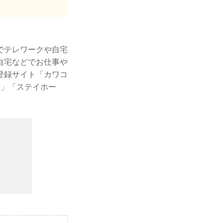
でテレワークや自宅
自宅などでお仕事や
登録サイト「カワコ
粛」「ステイホー
。