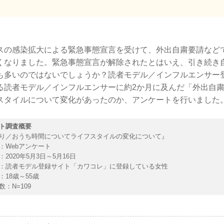
スの感染拡大による緊急事態宣言を受けて、外出自粛要請など
くなりました。緊急事態宣言が解除されたとはいえ、引き続き
も多いのではないでしょうか？読者モデル／インフルエンサー
る読者モデル／インフルエンサーに約2か月に及んだ「外出自
スタイルについて変化があったのか、アンケートを行いました
ト調査概要
り／おうち時間についてライフスタイルの変化について』
：Webアンケート
2020年5月3日～5月16日
：読者モデル登録サイト「カワコレ」に登録している女性
：18歳～55歳
：N=109