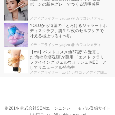
ボーンの新色グレーでつくる透明感眉
メディアライター yagiza
@ カワコレメディア編集部
YOLUから待望の「とろけるジェラートボ
ディスクラブ」誕生♡夜のセルフケアで
叶える極上つるすべ肌
メディアライター yagiza
@ カワコレメディア編集部
【est】ベストコスメ他37冠*¹を受賞し
た“角栓崩壊洗顔”が薬用 「エスト クラリ
ファイイング ジェルウォッシュ MED」と
してリニューアル発売中！
メディアライター nao
@ カワコレメディア編集部
© 2014- 株式会社SEMエージェンシー | モデル登録サイト
『カワコレ』 All rights reserved.