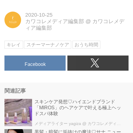
2020-10-25
カワコレメディア編集部
@
カワコレメデ
ィア編集部
キレイ
スチーマーナノケア
おうち時間
Facebook
関連記事
スキンケア発想♡ハイエンドブランド
「MIROS」のヘアケアで叶える極上ヘッ
ドスパ体験
メディアライター yagiza
@ カワコレメディア編集部
黒髪・暗髪に垢抜けの魔法♡サナ ニュー