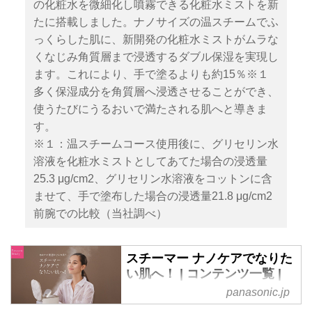
の化粧水を微細化し噴霧できる化粧水ミストを新
たに搭載しました。ナノサイズの温スチームでふ
っくらした肌に、新開発の化粧水ミストがムラな
くなじみ角質層まで浸透するダブル保湿を実現し
ます。これにより、手で塗るよりも約15％※１
多く保湿成分を角質層へ浸透させることができ、
使うたびにうるおいで満たされる肌へと導きま
す。
※１：温スチームコース使用後に、グリセリン水
溶液を化粧水ミストとしてあてた場合の浸透量
25.3 μg/cm2、グリセリン水溶液をコットンに含
ませて、手で塗布した場合の浸透量21.8 μg/cm2
前腕での比較（当社調べ）
スチーマー ナノケアでなりた
い肌へ！ | コンテンツ一覧 |
フェイスケア | Panasonic
panasonic.jp
パナソニックの「スチーマー ナ