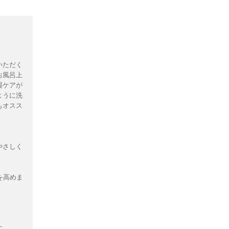
いただく
お風呂上
湿ケアが
ように洗
もオスス
やさしく
を高めま
す。