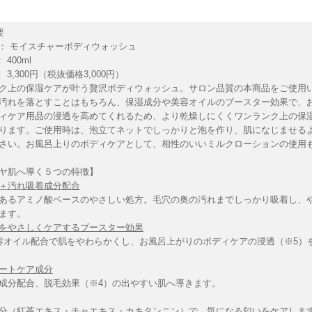
要
名 ： モイスチャーボディウォッシュ
400ml
 3,300円（税抜価格3,000円）
ク上の保湿ケアが叶う贅沢ボディウォッシュ。サロン品質の本商品をご使用
汚れを落とすことはもちろん、保湿成分や美容オイルのブースター効果で、
ィケア用品の浸透を高めてくれるため、より乾燥しにくくワンランク上の保
ります。ご使用時は、泡立てネットでしっかりと泡を作り、肌になじませる
さい。お風呂上りのボディケアとして、相性のいいミルクローションの使用
ヤ肌へ導く５つの特徴】
＋汚れ吸着成分配合
あるアミノ酸ベースのやさしい処方。毛穴の奥の汚れまでしっかり吸着し、
ます。
をやさしくケアするブースター効果
容オイル配合で肌をやわらかくし、お風呂上がりのボディケアの浸透（※5）
ートケア成分
成分配合、脱毛効果（※4）の出やすい肌へ導きます。
分（紅茶エキス・チャエキス・カキタンニン）で、気になる匂いをケアしま