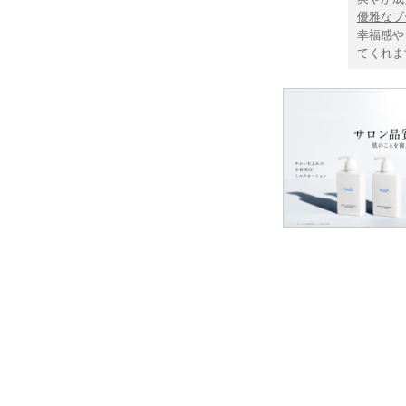
優雅なブ
幸福感や
てくれま