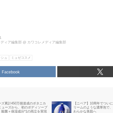
1
メディア編集部
@
カワコレメディア編集部
ッシュ
ミュゼコスメ
Facebook
ーズ累計450万個達成のボタニカ
【ニベア】10周年でつい
yミューズから、初のボディソープ
リームのような濃厚泡で、
！殺菌＋保湿成分*1の両立を実現
わらかな美肌へ