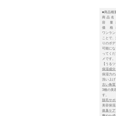
■商品概
商 品 
容 量 ： 
価 格 ：
ワンラン
ことで、
りのボデ
可能にな
ってくだ
メです。
【うるツ
保湿成分
保湿力の
洗い上げ
古い角質
3種の美
す。
脱毛サポ
美容保湿
体臭ケア
爽やか成