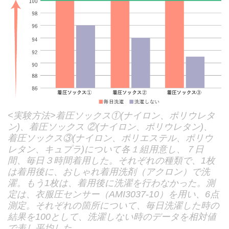
<実験方法>着圧ソックス①(ナイロン、ポリウレタ
ン)、着圧ソックス ②(ナイロン、ポリウレタン)、
着圧ソックス③(ナイロン、ポリエステル、ポリウ
レタン、キュプラ)について各１組用意し、７日
間、毎日３時間着用した。それぞれの種類で、1枚
は着用後に、おしゃれ着用洗剤（アクロン）で洗
濯。もう1枚は、着用後に洗濯を⾏わなかった。測
定は、衣服圧センサー（AMI3037-10）を用い、6点
測定。それぞれの箇所について、毎日洗濯した時の
結果を100として、洗濯しない時のデータを相対値
で表し平均した。