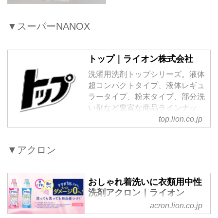
▼スーパーNANOX
トップ｜ライオン株式会社
洗濯用洗剤トップシリーズ。液体
超コンパクトタイプ、液体レギュ
ラータイプ、粉末タイプ、部分洗
い剤など豊富な商品ラインナッ
プ。お洗濯の目的や用途に合わせ
top.lion.co.jp
て、トップの洗剤商品をお選びく
ださい。
▼アクロン
おしゃれ着洗いに衣類用中性
洗剤アクロン｜ライオン
acron.lion.co.jp
おしゃれ着を自宅でお洗濯！ダウ