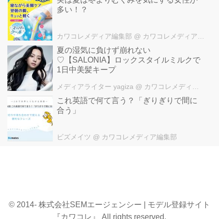
多い！？
カワコレメディア編集部
@ カワコレメディア編集部
夏の湿気に負けず崩れない
♡【SALONIA】ロックスタイルミルクで
1日中美髪キープ
メディアライター yagiza
@ カワコレメディア編集部
これ英語で何て言う？「ぎりぎりで間に
合う」
ビズメイツ
@ カワコレメディア編集部
© 2014- 株式会社SEMエージェンシー | モデル登録サイト
『カワコレ』 All rights reserved.