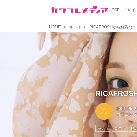
TOP
キレイ
HOME
キレイ
RICAFROSHから鮮彩
RICAFR
2021-05-2
カワコレ
キレイ
コスメ
リ