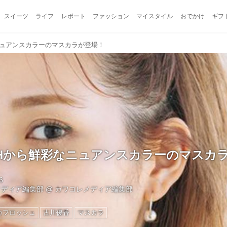
スイーツ
ライフ
レポート
ファッション
マイスタイル
おでかけ
ギフ
なニュアンスカラーのマスカラが登場！
OSHから鮮彩なニュアンスカラーのマスカ
6
メディア編集部
@
カワコレメディア編集部
カフロッシュ
古川優香
マスカラ