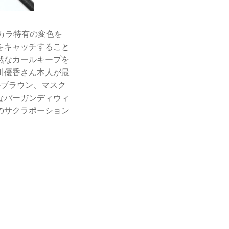
スカラ特有の変色を
をキャッチすること
然なカールキープを
川優香さん本人が最
ルブラウン、マスク
なバーガンディウィ
のサクラポーション