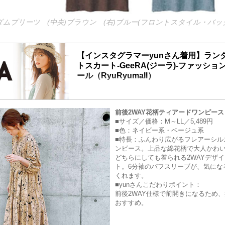
ダムプリーツ (中央)ブラウン (右)ブルー(フロントスタイル・バ
【インスタグラマーyunさん着用】ラン
トスカート-GeeRA(ジーラ)-ファッシ
ール（RyuRyumall）
【インスタグラマーyunさん着用】ランダムプリー
GeeRA(ジーラ)-リュリュモールは人気ファスト
前後2WAY花柄ティアードワンピース
を多数取り扱う通販ショッピングモール。新作ア
■サイズ／価格：M～LL／5,489円
中。お得なセールやクーポン・キャンペーンが随
■色：ネイビー系・ベージュ系
商品」「大きなサイズの豊富な品揃え」「コーデ
■特長：ふんわり広がるフレアーシル
レンドニュース」などコンテンツも充実。
ンピース。上品な綿花柄で大人かわ
どちらにしても着られる2WAYデザ
ト。6分袖のパフスリーブが、気にな
くれます。
■yunさんこだわりポイント：
前後2WAY仕様で前開きになるため
おすすめ。