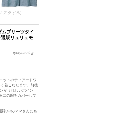
ックスタイル)
ダムプリーツタイ
ョン通販リュリュモ
ryuryumall.jp
ツタイトスカート-
ファッションブランド
イテムも続々入荷
時開催！「お買い得
ィネート情報」「ト
エットのティアードワ
いく着こなせます。前後
インがうれしいポイン
る二の腕をカバーして
、授乳中のママさんにも