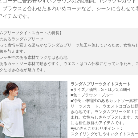
とコーデに合わせやすいブラウンの2色展開。Tシャツやカット
、ブラウスと合わせたきれいめコーデなど、シーンに合わせて
アイテムです。
ムプリーツタイトスカートの特長】
のあるランダムプリーツ
って表情を変える柔らかなランダムプリーツ加工を施しているため、女性ら
象を与えます。
レッチ性のある素材でラクなはき心地
あるカットソー素材で動きやすく、ウエストはゴム仕様になっているため、
クなはき心地が魅力です。
ランダムプリーツタイトスカート
■サイズ／価格：S～LL／3,289円
■色：ブラウン・ブルー
■特長：伸縮性のあるカットソー素材
リーツスカート。ウエストはゴム仕
き心地です。ランダムプリーツ加工
まれ、女性らしさをプラスします。
にも相性抜群のアイテムです。
■yunさんこだわりポイント：
スタイリングがしやすいタイトスカ