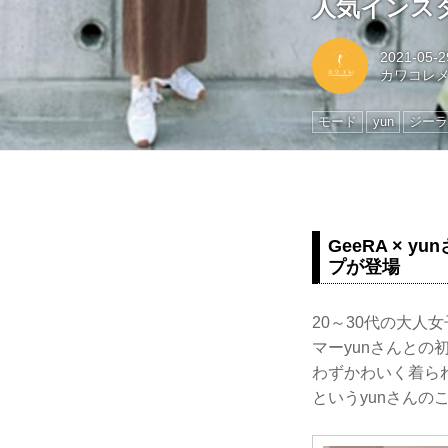
人気インス
2021-05-2
カワコレ
モード
yun
ジーラ
GeeRA ×
プが登場
20～30代の大人
マーyunさんと
わずかわいく着ら
というyunさん