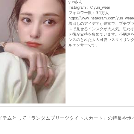
yunさん
Instagram：＠yun_w
フォロワー数：9.1万人
https://www.instagram.com/yun_wear
着回しのアイデアが豊富で、プチプ
スで見せるインスタが大人気。思わ
デ術が支持を集めています。小柄さ
ンスのとれた大人可愛いスタイリン
ルエンサーです。
イテムとして「ランダムプリーツタイトスカート」の特長やポ