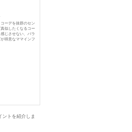
ear
/
ラコーデを抜群のセン
ず真似したくなるコー
を感じさせない、バラ
グが得意なママインフ
イントを紹介しま