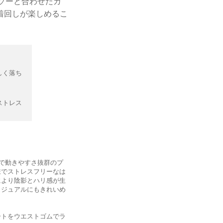
ソーと合わせたカ
着回しが楽しめるこ
しく落ち
ストレス
で動きやすさ抜群のプ
様でストレスフリーなは
により陰影とハリ感が生
カジュアルにもきれいめ
ートをウエストゴムでラ