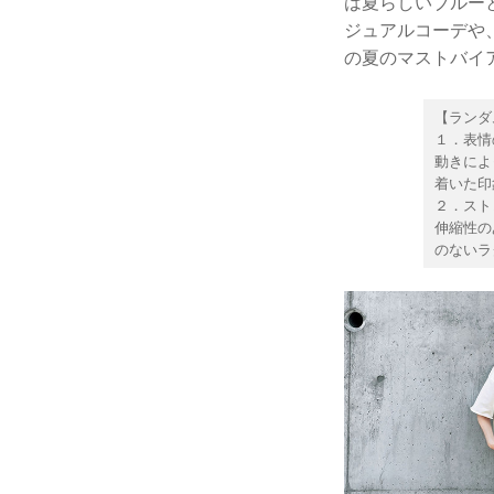
は夏らしいブルー
ジュアルコーデや
の夏のマストバイ
【ランダ
１．表情
動きによ
着いた印
２．スト
伸縮性の
のないラ