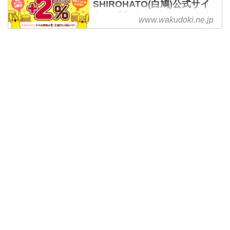
SHIROHATO(白鳩)公式サイ
ト。ブラジャーもショーツも
www.wakudoki.ne.jp
下着・インナーはおまかせ。
下着・ランジェリー通販は日本
NO1のインナーアイテム数の
SHIROHATO(白鳩)にお任せ！
MAX90%OFFの激安セールは必
見。ワコール、トリンプなど人気
ブランドから、勝負下着、ルーム
ウェアまで取り揃えたかわいい公
式通販です。