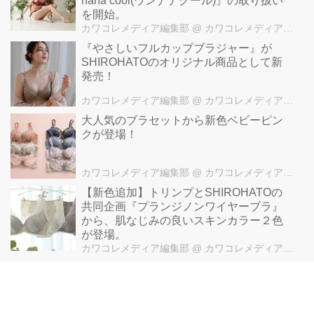
nana cool(ウンナナクール)』の取り扱い
を開始。
カワコレメディア編集部
@ カワコレメディア編集部
『やさしいフルカップブラジャー』が
SHIROHATOのオリジナル商品として新
発売！
カワコレメディア編集部
@ カワコレメディア編集部
大人気のブラセットから新色ベビーピン
クが登場！
カワコレメディア編集部
@ カワコレメディア編集部
【新色追加】トリンプとSHIROHATOの
共同企画『プランジノンワイヤーブラ』
から、肌なじみの良いスキンカラー２色
が登場。
カワコレメディア編集部
@ カワコレメディア編集部