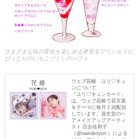
さまざまな味の変化を楽しめる夢見るプリンセスに
ぴったりのいちごづくしのパフェ
ウェブ花椿 ユリ♡キュ
ンについて
『ユリ♡キュンカード』
は、ウェブ花椿で花言葉
をテーマに毎月 1 回配信
しています。資生堂のヘ
アメイクアップアーティ
スト 百合佐和子
（@sawakoyuri ）による