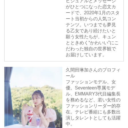
ビジュアルとメッセージ
がひとつになった恋文カ
ードで、2020年1月のスタ
ート当初からの人気コン
テンツ。いつまでも夢見
る乙女であり続けたいと
願う女性たちが、キュン
とときめく“かわいい”にこ
だわった独自の世界観で
お届けしています。
久間田琳加さんのプロフィ
ール
ファッションモデル、女
優。Seventeen専属モデ
ル、EMMARY3代目編集長
を務めるなど、若い女性の
ファッションリーダー的存
在。テレビ番組にも多数出
演しタレントとしても活躍
中。