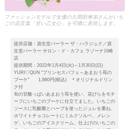
ファッションモデルで女優の久間田琳加さんがいち
ごの花言葉「甘い乙女心」を可憐に表現します。
提供店舗：資生堂パーラー ザ・ハラジュク／資
生堂パーラー サロン・ド・カフェ ラゾーナ川崎
店
提供期間：2022年1月4日(火)～1月30日(日)
YURI♡QUN “プリンセスパフェ～あまおう苺の
ブーケ” 1,980円(税込) ＊オリジナルドリン
ク付
旬の甘酸っぱいあまおう苺を使い、花びらをモチ
ーフにいちごのブーケに仕立てました。いちごの
ソースに乳酸菌とハーブを使ったジュレを重ね、
ホワイトチョコレートにミルクソルベ、メレン
ゲ、いちごのアイスクリーム、仕上げのいちごの