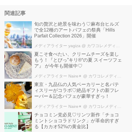
関連記事
旬の贅沢と絶景を味わう♡麻布台ヒルズ
で全12種のアートパフェの祭典「Hills
Parfait Collection 2026」開催
メディアライター yagiza
@ カワコレメディア編集部
夏こそ食べたい、クリームチーズを楽し
もう！『とびっ”キリ®“の夏 スイーツフェ
ア』 が今年も開催中♡
メディアライター Naire✴︎
@ カワコレメディア編集部
東京・九品仏の人気ベーカリーと名パテ
ィスリーがコラボ♡絶品ギフトの新フレ
ーバー＆記念パフェが豪華すぎっ！
メディアライター Naire✴︎
@ カワコレメディア編集部
チョコミン党必見♡リンツ新作「チョコ
ミントショコラドリンク」が革命的すぎ
る【カカオ52%の黄金比】