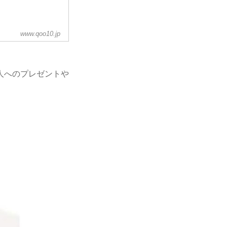
www.qoo10.jp
人へのプレゼントや