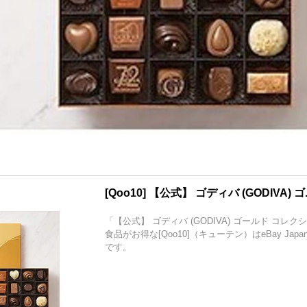
[Qoo10] 【公式】 ゴディバ (GODIVA) ゴ..
「【公式】 ゴディバ (GODIVA) ゴールド コレク
食品がお得な[Qoo10]（キューテン）はeBay Ja
です。