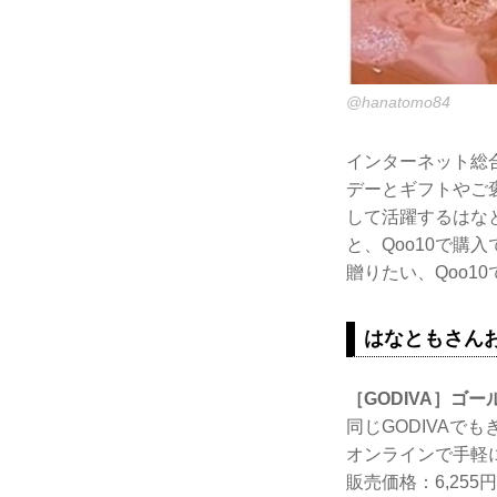
@hanatomo84
インターネット総合
デーとギフトやご
して活躍するはな
と、Qoo10で
贈りたい、Qoo
はなともさんお
［GODIVA］ゴー
同じGODIVA
オンラインで手軽
販売価格：6,255円