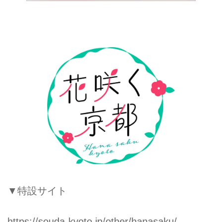
▼特設サイト
https://souda-kyoto.jp/other/hanasaku/