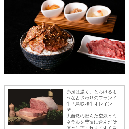
赤身は濃く、とろけるよ
うな舌ざわりのブランド
牛「鳥取和牛オレイン
55」
大自然の澄んだ空気とミ
ネラルを豊富に含んだ伏
流水に恵まれすくすく育