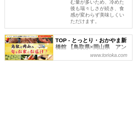
む量が多いため、冷めた
後も瑞々しさが続き、食
感が変わらず美味しくい
ただけます。
TOP - とっとり・おかやま新
橋館 【鳥取県×岡山県 アン
テナショップ】公式WEBサイ
www.torioka.com
ト
鳥取県×岡山県 アンテナショッ
プ 【とっとり・おかやま新橋
館】公式WEBサイトです。