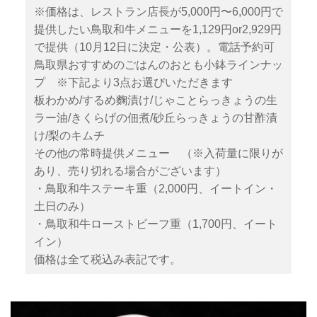
※価格は、レストラン店長が5,000円〜6,000円で
提供したい鳥取和牛メニューを1,129円or2,929円
で提供（10月12日に決定・公表）。電話予約可
鳥取県おすすめのごはんのおとも小鉢ラインナッ
プ ※下記より3点お選びいただきます
板わかめ/するめ麴漬け/じゃことらっきょうの生
ラー油/きくらげの佃煮/砂丘らっきょうの甘酢漬
け/梨のキムチ
その他の常時提供メニュー （※入荷量に限りが
あり、売り切れる場合がございます）
・鳥取和牛ステーキ重（2,000円、イートイン・
土日のみ）
・鳥取和牛ローストビーフ重（1,700円、イート
イン）
価格は全て税込み表記です。