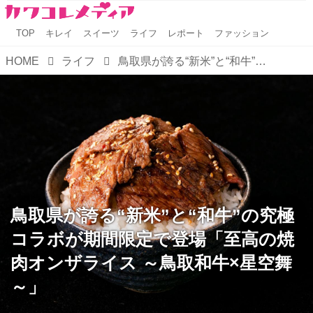
TOP
キレイ
スイーツ
ライフ
レポート
ファッション
HOME
ライフ
鳥取県が誇る“新米”と“和牛”の究極コラボが期間限定で登場「至高の焼肉オンザライス ～鳥取和牛×星空舞～」
鳥取県が誇る“新米”と“和牛”の究極
コラボが期間限定で登場「至高の焼
肉オンザライス ～鳥取和牛×星空舞
～」