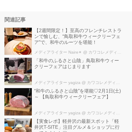
関連記事
【2週間限定！】至高のフレンチレストラ
ンで愉しむ、“鳥取和牛ウィークリーフェ
ア”で、和牛のルーツを堪能！
メディアライター Naire✴︎
@ カワコレメディア編集部
「和牛のふるさと山陰」鳥取和牛ウィー
クリーフェアはじまります
メディアライター yagiza
@ カワコレメディア編集部
“和牛のふるさと山陰”を堪能♡2月1日(土)
～ 【鳥取和牛ウィークリーフェア】
メディアライター yagiza
@ カワコレメディア編集部
【実食レポ】軽井沢の最新スポット「軽
井沢T-SITE」注目グルメ＆ショップに行