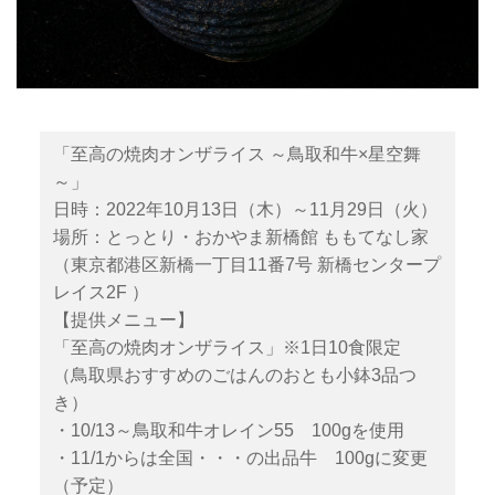
「至高の焼肉オンザライス ～鳥取和牛×星空舞
～」
日時：2022年10月13日（木）～11月29日（火）
場所：とっとり・おかやま新橋館 ももてなし家
（東京都港区新橋一丁目11番7号 新橋センタープ
レイス2F ）
【提供メニュー】
「至高の焼肉オンザライス」※1日10食限定
（鳥取県おすすめのごはんのおとも小鉢3品つ
き）
・10/13～鳥取和牛オレイン55 100gを使用
・11/1からは全国・・・の出品牛 100gに変更
（予定）