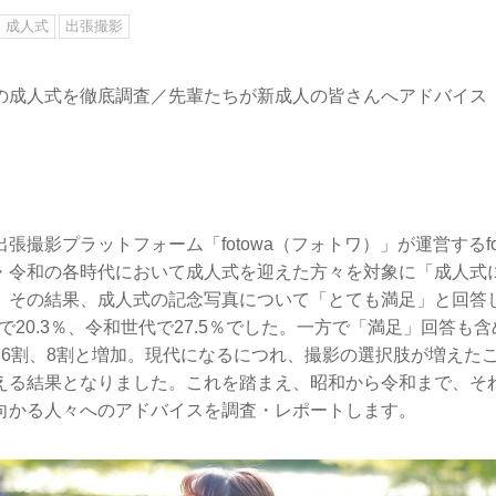
成人式
出張撮影
の成人式を徹底調査／先輩たちが新成人の皆さんへアドバイス
張撮影プラットフォーム「fotowa（フォトワ）」が運営するfo
・令和の各時代において成人式を迎えた方々を対象に「成人式
。その結果、成人式の記念写真について「とても満足」と回答
代で20.3％、令和世代で27.5％でした。一方で「満足」回答も
、6割、8割と増加。現代になるにつれ、撮影の選択肢が増えた
える結果となりました。これを踏まえ、昭和から令和まで、そ
向かる人々へのアドバイスを調査・レポートします。