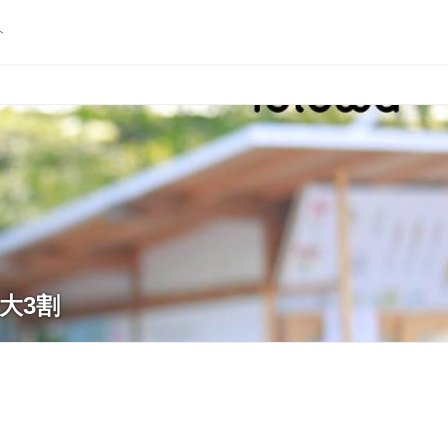
ト
大3割