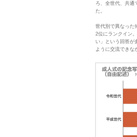
ろ、全世代、共通
た。
世代別で異なった
2位にランクイン
い」という回答が
ように交流できな