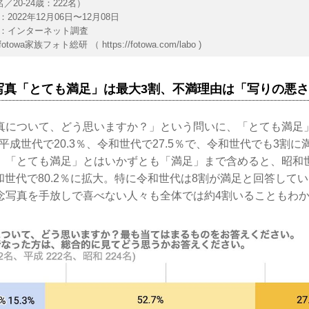
名／20-24歳：222名）
2022年12月06日〜12月08日
：インターネット調査
otowa家族フォト総研 （
https://fotowa.com/labo
)
写真「とても満足」は最大3割、不満理由は「写りの悪
真について、どう思いますか？」という問いに、「とても満足
、平成世代で20.3％、令和世代で27.5％で、令和世代でも3割
、「とても満足」とはいかずとも「満足」まで含めると、昭和世代
令和世代で80.2％に拡大。特に令和世代は8割が満足と回答して
念写真を手放しで喜べない人々も全体では約4割いることもわ