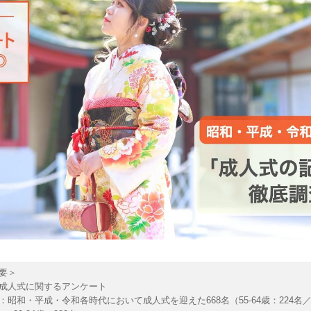
要＞
成人式に関するアンケート
：昭和・平成・令和各時代において成人式を迎えた668名（55-64歳：224名／40