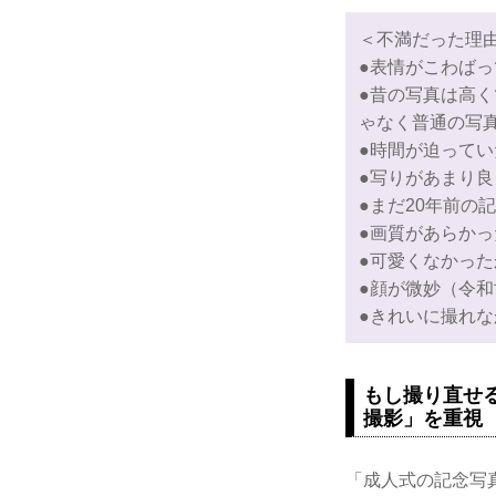
＜不満だった理
●表情がこわば
●昔の写真は高
ゃなく普通の写
●時間が迫って
●写りがあまり
●まだ20年前の
●画質があらか
●可愛くなかっ
●顔が微妙（令和
●きれいに撮れ
もし撮り直せ
撮影」を重視
「成人式の記念写