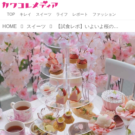
TOP
キレイ
スイーツ
ライフ
レポート
ファッション
HOME
スイーツ
【試食レポ】いよいよ桜の季節♡さらにおいしくかわいくなった「オートクチュールカフェ」の『SAKURA Afternoon Tea』へ