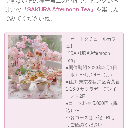
できないその唯一無二の空間で、ピンクいっ
ぱいの
『SAKURA Afternoon Tea』
を楽しん
でみてくださいね。
【オートクチュールカフ
ェ】
『SAKURA Afternoon
Tea』
●開催期間:2023年3月1日
（水）〜4月24日（月）
●住所:東京都目黒区青葉台
1-16-9 サクラガーデンイ
ースト2F
●コース料金:5,000円（税
込）〜
※各コースは下記URLよ
りご確認ください