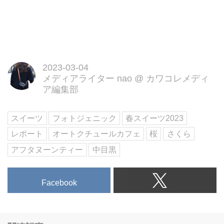
2023-03-04
メディアライター nao
@
カワコレメディ
ア編集部
スイーツ
フォトジェニック
春スイーツ2023
レポート
オートクチュールカフェ
桜
さくら
アフタヌーンティー
中目黒
Facebook