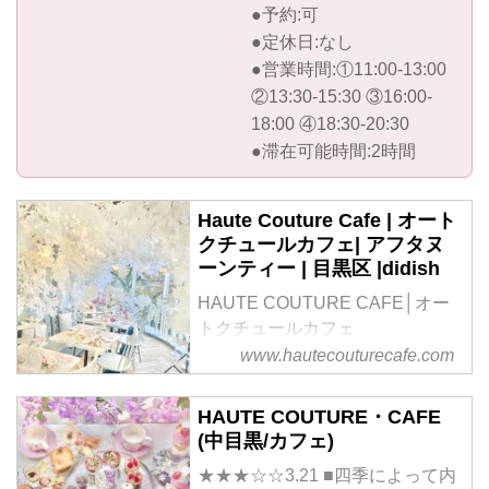
●予約:可
●定休日:なし
●営業時間:①11:00-13:00
②13:30-15:30 ③16:00-
18:00 ④18:30-20:30
●滞在可能時間:2時間
Haute Couture Cafe | オート
クチュールカフェ| アフタヌ
ーンティー | 目黒区 |didish
HAUTE COUTURE CAFE│オー
トクチュールカフェ
中目黒徒歩6分。目黒川沿いに佇
www.hautecouturecafe.com
むアフタヌーンティー専門店で
す！！
HAUTE COUTURE・CAFE
季節によって変化する特別なメニ
(中目黒/カフェ)
ューと空間が魅力です♡
★★★☆☆3.21 ■四季によって内
運営会社：株式会社didish