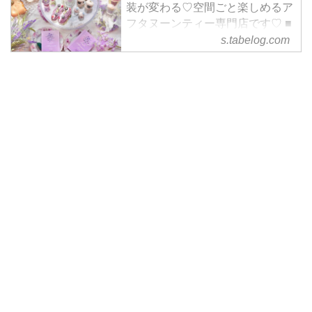
装が変わる♡空間ごと楽しめるア
フタヌーンティー専門店です♡ ■
予算(夜):￥4,000～￥4,999
s.tabelog.com