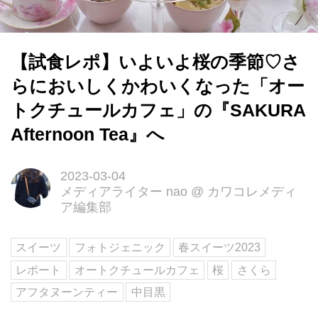
【試食レポ】いよいよ桜の季節♡さ
らにおいしくかわいくなった「オー
トクチュールカフェ」の『SAKURA
Afternoon Tea』へ
2023-03-04
メディアライター nao
@
カワコレメディ
ア編集部
スイーツ
フォトジェニック
春スイーツ2023
レポート
オートクチュールカフェ
桜
さくら
アフタヌーンティー
中目黒