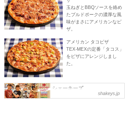
ザ
玉ねぎとBBQソースを絡め
たプルドポークの濃厚な風
味がまさにアメリカンなピ
ザ。
アメリカン タコピザ
TEX-MEXの定番「タコス」
をピザにアレンジしまし
た。
シェーキーズ
shakeys.jp
シェーキーズ。多彩なトッピング
で楽しめるアメリカンタイプのク
リスピーピザ ・ポテトをバイキ
ング（食べ放題）スタイルを中心
ご提供します。