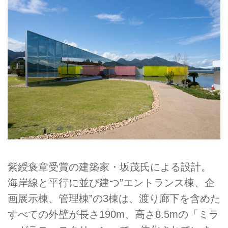
紫綬褒章受賞の建築家・坂茂氏による設計。
海岸線と平行に並び建つ”エントランス棟、企
画展示棟、管理棟”の3棟は、渡り廊下を含めた
すべての外壁が長さ190m、高さ8.5mの「ミラ