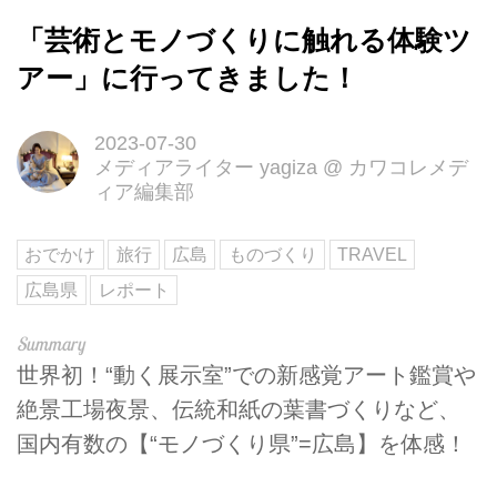
「芸術とモノづくりに触れる体験ツ
アー」に行ってきました！
2023-07-30
メディアライター yagiza
@
カワコレメデ
ィア編集部
おでかけ
旅行
広島
ものづくり
TRAVEL
広島県
レポート
世界初！“動く展示室”での新感覚アート鑑賞や
絶景工場夜景、伝統和紙の葉書づくりなど、
国内有数の【“モノづくり県”=広島】を体感！