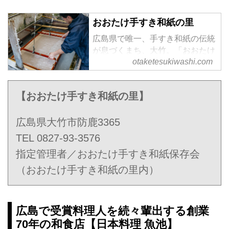
おおたけ手すき和紙の里
広島県で唯一、手すき和紙の伝統
が息づくまち、大竹。「おおたけ
otaketesukiwashi.com
手すき和紙の里」では、四百年以
上受け継がれてきた伝統の技を絶
やすまいと和紙づくりを続けてい
【おおたけ手すき和紙の里】
ます。
広島県大竹市防鹿3365
TEL 0827-93-3576
指定管理者／おおたけ手すき和紙保存会
（おおたけ手すき和紙の里内）
広島で受賞料理人を続々輩出する創業
70年の和食店【日本料理 魚池】