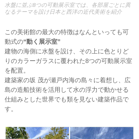
水盤に並ぶ8つの可動展示室では、各部屋ごとに異
なるテーマを設け日本と西洋の近代美術を紹介
この美術館の最大の特徴はなんといっても可
動式の
“動く展示室”
建物の海側に水盤を設け、その上に色とりど
りのカラーガラスに覆われた8つの可動展示室
を配置。
建築家の坂 茂が瀬戸内海の島々に着想し、広
島の造船技術を活用して水の浮力で動かせる
仕組みとした世界でも類を見ない建築作品で
す。