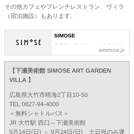
その他カフェやフレンチレストラン、ヴィラ
（宿泊施設）もあります。
SIMOSE
美術館、ヴィラ、レストランが一
artsimose.jp
体となった新施設「SIMOSE」世
界で活躍する建築家 坂 茂が、設
計を手がけています。心の中に風
【下瀬美術館 SIMOSE ART GARDEN
がとおるような "海へ抜けるアー
VILLA 】
トの庭"へ、みなさまをご案内し
ます。
広島県大竹市晴海2丁目10-50
TEL:0827-94-4000
＜無料シャトルバス＞
JR 大竹駅 西口⇔下瀬美術館
5月14日(日) ～ 9月24日(日) 土日祝のみ運