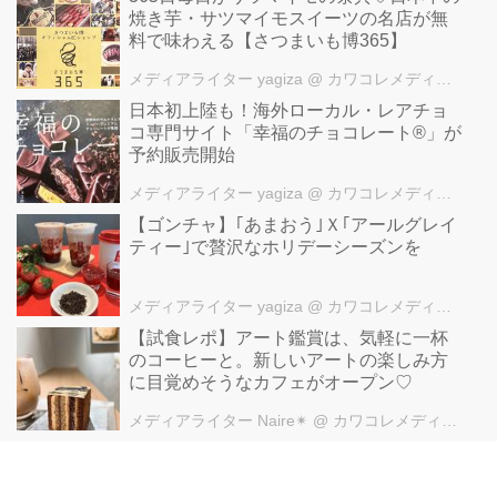
焼き芋・サツマイモスイーツの名店が無
料で味わえる【さつまいも博365】
メディアライター yagiza
@ カワコレメディア編集部
日本初上陸も！海外ローカル・レアチョ
コ専門サイト「幸福のチョコレート®」が
予約販売開始
メディアライター yagiza
@ カワコレメディア編集部
【ゴンチャ】｢あまおう｣Ｘ｢アールグレイ
ティー｣で贅沢なホリデーシーズンを
メディアライター yagiza
@ カワコレメディア編集部
【試食レポ】アート鑑賞は、気軽に一杯
のコーヒーと。新しいアートの楽しみ方
に目覚めそうなカフェがオープン♡
メディアライター Naire✴︎
@ カワコレメディア編集部