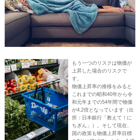
もう一つのリスクは物価が
上昇した場合のリスクで
す。
物価上昇率の推移をみると
これまでの昭和40年から令
和元年までの54年間で物価
が4.2倍となっています（出
所：日本銀行「教えて！に
ちぎん」）。そして現在、
国の政策も物価上昇率目標