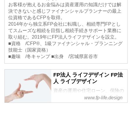
お客様が抱えるお金悩みは資産運用の知識だけでは解
決できないと感じファイナンシャルプランナーの最上
位資格であるCFPを取得。
2014年から独立系FP会社に転職し、相続専門FPとし
てスムーズな相続を目指し相続手続きサポート業務に
取り組む。2019年にFP法人ライフデザインを設立。
■資格 /CFP®、1級ファイナンシャル・プランニング
技能士（国家資格）
■趣味 /冬キャンプ ■出身 /宮城県富谷市
FP法人 ライフデザイン FP法
人 ライブデザイン
資産の運用や住宅ローン、保険の
見直し、相続相談や確定拠出年金
www.fp-life.design
など、お金に関するご相談は東京
都新宿区のライフデザインが解決
します。理想の人生を送るための
一人ひとりに合った無理のないラ
イフプランを提案し、あかるい未