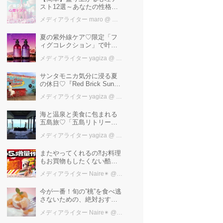
スト12選～あなたの性格を
知ろう～
メディアライター maro
@ カワコレメディア編集部
夏の紫外線ケア♡限定「フ
ィグコレクション」で叶え
るうるツヤ美髪【YOLU】
メディアライター yagiza
@ カワコレメディア編集部
サンタモニカ気分に浸る夏
の休日♡『Red Brick Sunset
2026』完全ガイド【横浜赤
メディアライター yagiza
@ カワコレメディア編集部
レンガ倉庫】
海と温泉と美食に包まれる
五島旅♡「五島リトリート
ray by 温故知新」で叶える
メディアライター yagiza
@ カワコレメディア編集部
極上ご褒美ステイ
またやってくれるの⁈お料理
もお買物もしたくない酷暑
に、とりあえずファミマ行
メディアライター Naire✴︎
@ カワコレメディア編集部
けば増量中！！
今が一番！旬の”桃”を食べ逃
さないための、絶対おすす
めピーチスイーツ５選♡
メディアライター Naire✴︎
@ カワコレメディア編集部