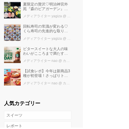
夏限定の贅沢♡明治神宮外
苑『森のビアガーデン』で
日本一の「新潟産えだま
メディアライター yagiza
@ カワコレメディア編集部
め」を堪能しよう
回転寿司の常識が変わる♡
くら寿司の先進的な取り組
みと「万博の感動」を再
メディアライター yagiza
@ カワコレメディア編集部
び！ファン必見の最新トピ
ックス
ビタースイートな大人の味
わいがこころまで満たす
「スターバックス®
メディアライター nao
@ カワコレメディア編集部
COFFEE OF THE DAY カフ
ェモカ」新発売！
【試食レポ】今年は新商品3
種が初登場！さっぱりトマ
トで暑い季節にも楽しめる
メディアライター nao
@ カワコレメディア編集部
びっくりドンキーの「トマ
ト弾けるハンバーグ」期間
限定発売中♪
人気カテゴリー
スイーツ
レポート