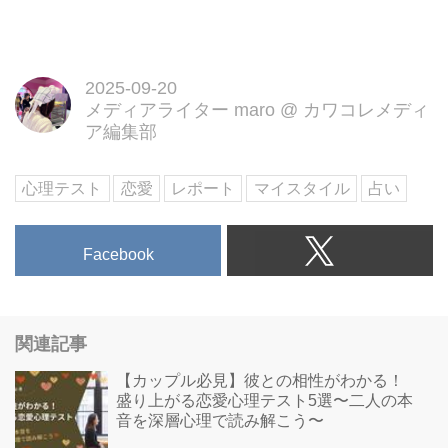
2025-09-20
メディアライター maro
@
カワコレメディ
ア編集部
心理テスト
恋愛
レポート
マイスタイル
占い
Facebook
関連記事
【カップル必見】彼との相性がわかる！
盛り上がる恋愛心理テスト5選〜二人の本
音を深層心理で読み解こう〜