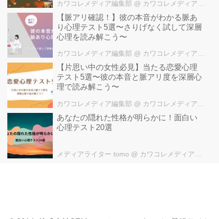
カワコレメディア編集部
@ カワコレメディア編集部
【脈アリ確認！】彼の本音がわかる脈あ
り心理テスト5選〜さりげなく試して深層
心理を読み解こう〜
カワコレメディア編集部
@ カワコレメディア編集部
【片思い中の女性必見】当たる恋愛心理
テスト5選〜彼の本音と脈アリ度を深層心
理で読み解こう〜
カワコレメディア編集部
@ カワコレメディア編集部
あなたの隠れた性格が明らかに！面白い
心理テスト20選
メディアライター tomo
@ カワコレメディア編集部