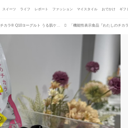
スイーツ
ライフ
レポート
ファッション
マイスタイル
おでかけ
ギフ
機能性表示食品『わたしのチカラ® Q10ヨーグルト うる肌ケア・ストレス ドリンクタイプ』を新発売