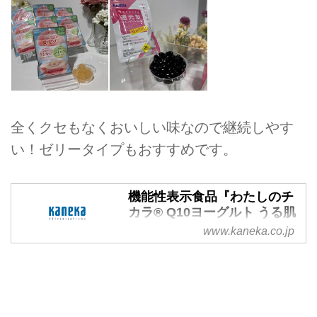
全くクセもなくおいしい味なので継続しやす
い！ゼリータイプもおすすめです。
機能性表示食品『わたしのチ
カラ® Q10ヨーグルト うる肌
ケア・ストレス ドリンクタイ
www.kaneka.co.jp
プ』を新発売 | 株式会社カネ
カ
株式会社カネカのトピックス詳細
ページです。