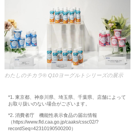
わたしのチカラ®︎ Q10ヨーグルトシリーズの展示
*1. 東京都、神奈川県、埼玉県、千葉県、店舗によって
お取り扱いのない場合がございます。
*2. 消費者庁 機能性表示食品の届出情報
（
https://www.fld.caa.go.jp/caaks/cssc02/?
recordSeq=42310190500200
）