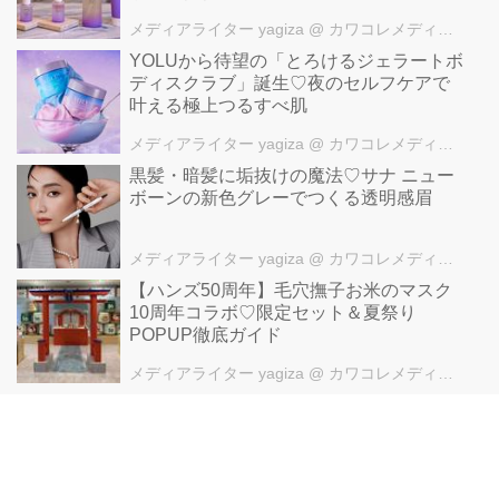
メディアライター yagiza
@ カワコレメディア編集部
YOLUから待望の「とろけるジェラートボ
ディスクラブ」誕生♡夜のセルフケアで
叶える極上つるすべ肌
メディアライター yagiza
@ カワコレメディア編集部
黒髪・暗髪に垢抜けの魔法♡サナ ニュー
ボーンの新色グレーでつくる透明感眉
メディアライター yagiza
@ カワコレメディア編集部
【ハンズ50周年】毛穴撫子お米のマスク
10周年コラボ♡限定セット＆夏祭り
POPUP徹底ガイド
メディアライター yagiza
@ カワコレメディア編集部