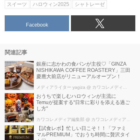
スイーツ
ハロウィン2025
シャトレーゼ
Facebook
関連記事
銀座に志かわの食パンが主役♡「GINZA
NISHIKAWA COFFEE ROASTERY」三田
慶應大前店がリニューアルオープン！
メディアライター yagiza
@ カワコレメディア編集部
おうちで楽しむハロウィンが主流に
Temuが提案する“日常に彩りを添える過ご
し方”
カワコレメディア編集部
@ カワコレメディア編集部
【試食レポ】忙しい日こそ！！「ファミ
マルPREMIUM」でおうち時間に贅沢タイ