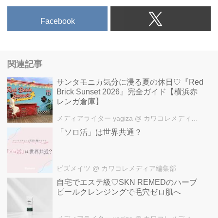
Facebook
関連記事
サンタモニカ気分に浸る夏の休日♡『Red
Brick Sunset 2026』完全ガイド【横浜赤
レンガ倉庫】
メディアライター yagiza
@ カワコレメディア編集部
「ソロ活」は世界共通？
ビズメイツ
@ カワコレメディア編集部
自宅でエステ級♡SKN REMEDのハーブ
ピールクレンジングで毛穴ゼロ肌へ