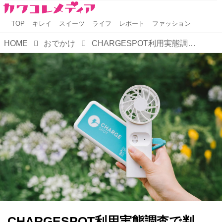
TOP
キレイ
スイーツ
ライフ
レポート
ファッション
HOME
おでかけ
CHARGESPOT利用実態調査で判明、スマホ以外も充電する“マルチデバイス時代”へ
CHARGESPOT利用実態調査で判