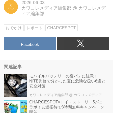
2026-06-03
カワコレメディア編集部
@
カワコレメデ
ィア編集部
おでかけ
レポート
CHARGESPOT
Facebook
関連記事
モバイルバッテリーの夏バテに注意！
NITE監修で分かった夏に危険な扱い6選と
安全対策
カワコレメディア編集部
@ カワコレメディア編集部
CHARGESPOT×トイ・ストーリー5がコ
ラボ！友達招待で3時間無料キャンペーン
開催