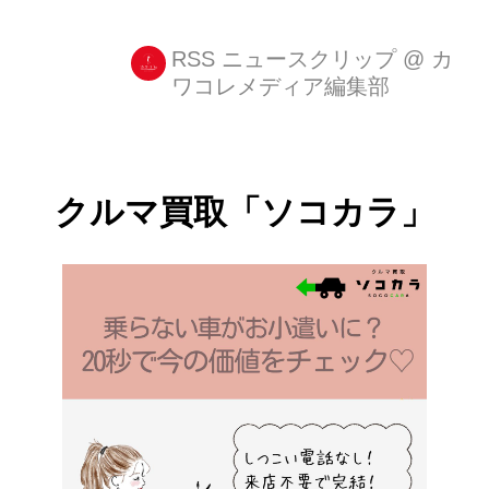
を盛る」という方法で創作してきた粘
土作品を一挙公開する展覧会『ギリ
RSS ニュースクリップ
@
カ
ワコレメディア編集部
展』が、全国のイオンモールにて順次
開催される。 片桐仁、独特の粘土作品
がシュール過ぎ! 生活雑貨に粘土を盛
るこ [...]
クルマ買取「ソコカラ」