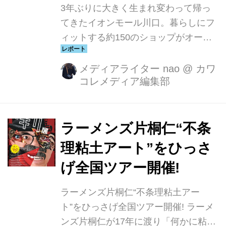
3年ぶりに大きく生まれ変わって帰っ
てきたイオンモール川口。暮らしにフ
ィットする約150のショップがオープ
ン。
メディアライター nao
@
カワ
コレメディア編集部
ラーメンズ片桐仁“不条
理粘土アート”をひっさ
げ全国ツアー開催!
ラーメンズ片桐仁“不条理粘土アー
ト”をひっさげ全国ツアー開催! ラーメ
ンズ片桐仁が17年に渡り「何かに粘土