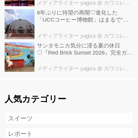
メディアライター yagiza
@ カワコレメディア編集部
6年ぶりに待望の再開♡進化した
「UCCコーヒー博物館」はまるで“コ
ーヒーのテーマパーク”！館内展示の全
貌を公開
メディアライター yagiza
@ カワコレメディア編集部
サンタモニカ気分に浸る夏の休日
♡『Red Brick Sunset 2026』完全ガイ
ド【横浜赤レンガ倉庫】
メディアライター yagiza
@ カワコレメディア編集部
人気カテゴリー
スイーツ
レポート